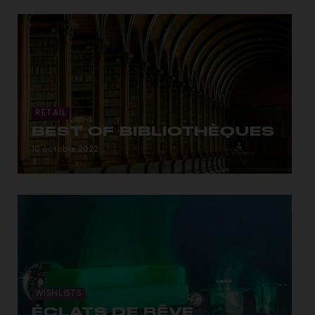
RETAIL
BEST OF BIBLIOTHÈQUES
…ancienne bibliothèque royale tricentenaire, un cube
10 octobre 2022
mono...
WISHLISTS
ÉCLATS DE RÊVE