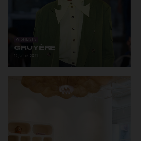
WISHLISTS
GRUYÈRE
…inspiration fromagère vue sur le mobilier organi...
12 juillet 2021