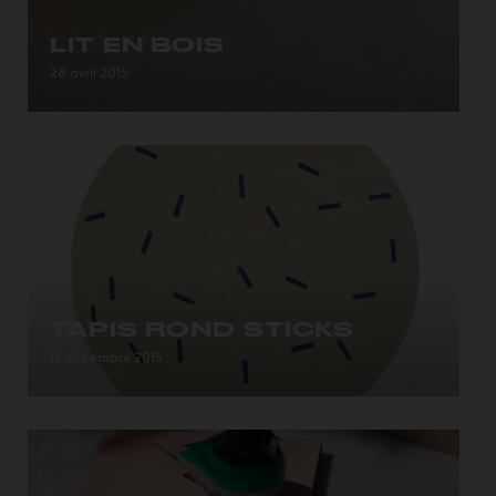
LIT EN BOIS
Ce lit de forme organique est fabriqué à...
28 avril 2015
TAPIS ROND STICKS
Magnifique Tapis rond à motifs batonnets bleu, 100
17 décembre 2015
% coton