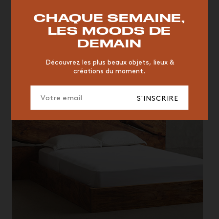
Conçu en 1969 par Verner Panton, ce canapé est à...
13 avril 2021
RESTAURANT
VINTAGE
MOODBOARD
BOIS
CHAQUE SEMAINE,
CHAISE
JAUNE
BUREAU
DESIGNER
HÔTEL
LES MOODS DE
ORGANIQUE
MEMPHIS
ÉDITIONS
VASE
DEMAIN
ICONIC
2023
Découvrez les plus beaux objets, lieux &
créations du moment.
S'INSCRIRE