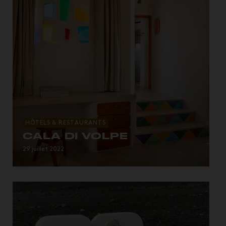
HÔTELS & RESTAURANTS
CALA DI VOLPE
…que dans les années 60, il conserve son
29 juillet 2022
architecture