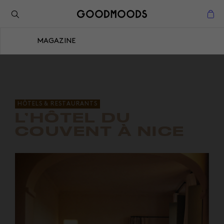
Retour à l'inspiration
Fermer
MAGAZINE
Fermer
HÔTELS & RESTAURANTS
L’HÔTEL DU
COUVENT À NICE