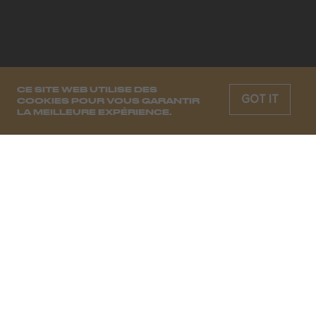
CE SITE WEB UTILISE DES
GOT IT
COOKIES POUR VOUS GARANTIR
LA MEILLEURE EXPÉRIENCE.
CHAQUE SEMAINE, LES MOODS
DE DEMAIN