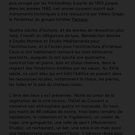
puis occupé par les Visitandines à partir de 1803 jusque
dans les années 1980, cet ancien couvent inscrit aux
monuments historiques a été ressuscité par Valéry Grégo,
le fondateur du groupe hôtelier
Perseus
.
Quatre siècles d’histoire, et dix années de rénovation plus
tard, il renaît en villégiature de luxe. Bénédiction donnée
à Studio Mumbai et Studio Méditerranée pour
l’architecture, et à Festen pour l’architecture d’intérieur.
Ceux-ci ont habilement restauré les trois bâtiments
existants, auxquels ils ont ajouté une quatrième
construction en pierre, bois et chaux chanvre, dans le
respect des fondations établies par les sœurs. Au XVIIe
siècle, ce sont elles qui ont bâti l’édifice en puisant dans
les ressources locales, notamment la chaux, les pierres,
les tuiles et le bois du château voisin.
L’âme des lieux y est préservée. Niché au coeur de la
végétation de la cité niçoise, l’hôtel du Couvent a
conservé son atmosphère quiète et monacale. En tout,
pas moins de 88 cellules de nonne, trois bains romains (le
tepidarium, le caldarium et le frigidarium), un couloir de
nage, une guinguette, une salle de sport (Mouvement
Studio), un restaurant, un bar, une cave à vin mais aussi
une herboristerie composent l’écrin. L’adresse rêvée pour