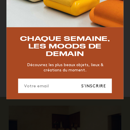
TOP TRENDS
RESTAURANT
VINTAGE
MOODBOARD
BOIS
CHAQUE SEMAINE,
CHAISE
JAUNE
BUREAU
DESIGNER
HÔTEL
LES MOODS DE
ORGANIQUE
MEMPHIS
ÉDITIONS
VASE
DEMAIN
ICONIC
2023
Découvrez les plus beaux objets, lieux &
créations du moment.
L'hôtel du Couvent à Nice ©
L'hôtel du Couvent à Nice ©
Giulio Ghiradi
Giulio Ghiradi
S'INSCRIRE