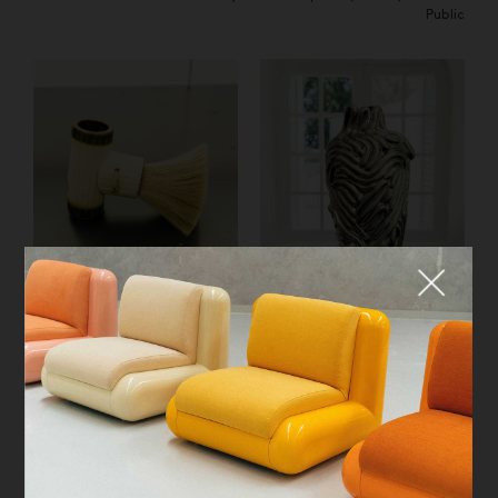
Public
Fermer
Ōsōji, Célia Fabry (France)
Fetishmorphy Vases, Štefan
QUE CHERCHEZ-VOUS ?
Sekáč (Slovaquie)