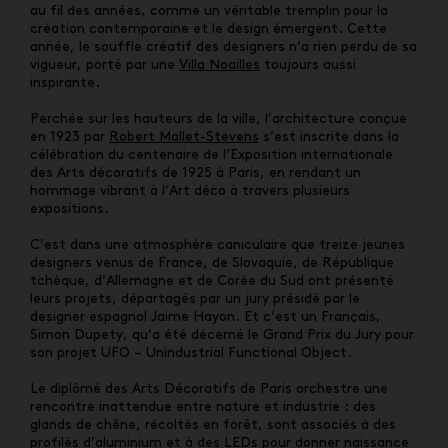
au fil des années, comme un véritable tremplin pour la
création contemporaine et le design émergent. Cette
année, le souffle créatif des designers n’a rien perdu de sa
vigueur, porté par une
Villa Noailles
toujours aussi
inspirante.
Perchée sur les hauteurs de la ville, l’architecture conçue
en 1923 par
Robert Mallet-Stevens
s’est inscrite dans la
célébration du centenaire de l’Exposition internationale
des Arts décoratifs de 1925 à Paris, en rendant un
hommage vibrant à l’Art déco à travers plusieurs
expositions.
C’est dans une atmosphère caniculaire que treize jeunes
designers venus de France, de Slovaquie, de République
tchèque, d’Allemagne et de Corée du Sud ont présenté
leurs projets, départagés par un jury présidé par le
designer espagnol Jaime Hayon. Et c’est un Français,
Simon Dupety, qu’a été décerné le Grand Prix du Jury pour
son projet UFO – Unindustrial Functional Object.
Le diplômé des Arts Décoratifs de Paris orchestre une
rencontre inattendue entre nature et industrie : des
glands de chêne, récoltés en forêt, sont associés à des
profilés d’aluminium et à des LEDs pour donner naissance