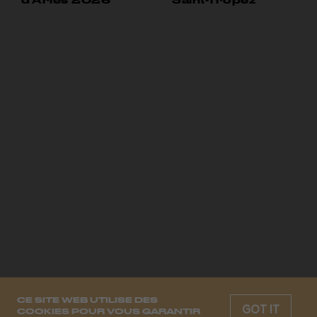
d’Arles 2026
Saint-Tropez
CE SITE WEB UTILISE DES
GOT IT
COOKIES POUR VOUS GARANTIR