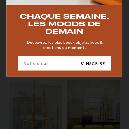
TOP TRENDS
RESTAURANT
VINTAGE
MOODBOARD
BOIS
CHAQUE SEMAINE,
CHAISE
JAUNE
BUREAU
DESIGNER
HÔTEL
LES MOODS DE
ORGANIQUE
MEMPHIS
ÉDITIONS
VASE
DEMAIN
ICONIC
2023
Découvrez les plus beaux objets, lieux &
créations du moment.
Familiar Form, Myeonga Seo
La Stanza, Massimo
(Corée du sud) & Marie
Scheidegger (Suisses) & Bruno
S'INSCRIRE
Kolářová (République
Pauli Caldas (Allemagne)
Tchèque)