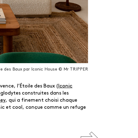
Fermer
ile des Baux par Iconic House © Mr TRIPPER
ence, l’Étoile des Baux (
Iconic
roglodytes construites dans les
sey
, qui a finement choisi chaque
 chic et cool, conçue comme un refuge