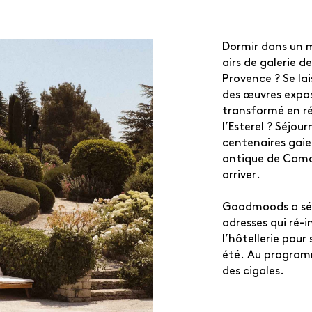
Dormir dans un m
airs de galerie d
Provence ? Se lai
des œuvres expo
transformé en ré
l’Esterel ? Séjour
centenaires gaiem
antique de Cama
arriver.
Goodmoods a sél
adresses qui ré-
l’hôtellerie pour
été. Au programm
des cigales.