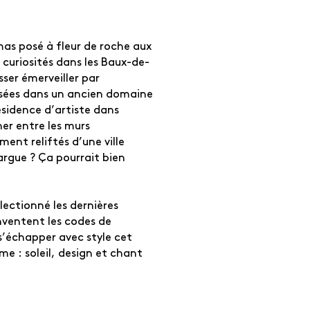
as posé à fleur de roche aux
e curiosités dans les Baux-de-
sser émerveiller par
sées dans un ancien domaine
sidence d’artiste dans
ner entre les murs
ent reliftés d’une ville
rgue ? Ça pourrait bien
ectionné les dernières
inventent les codes de
 s’échapper avec style cet
e : soleil, design et chant