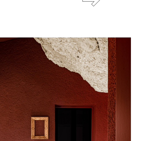
BUREAU
ICONIC
2023
t.
E