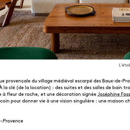
L'éto
ue provençale du village médiéval escarpé des Baux-de-Prov
QUE CHERCHEZ-VOUS ?
 la clé
(de la location) : des suites et des salles de bain t
e à fleur de roche, et une décoration signée
Joséphine Fos
 coin pour donner vie à une vision singulière : une maison
e-Provence