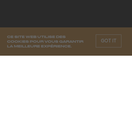
CE SITE WEB UTILISE DES
GOT IT
COOKIES POUR VOUS GARANTIR
LA MEILLEURE EXPÉRIENCE.
CHAQUE SEMAINE, LES MOODS
DE DEMAIN