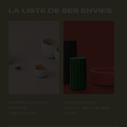
LA LISTE DE SES ENVIES
NESPRESSO X INDIA
INDIA MAHDAVI
Vases et centre de table
MADHAVI
Tasses à café
"zoom"