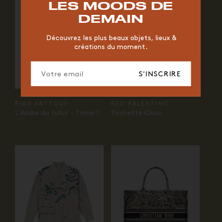
LES MOODS DE
ORGANIQUE
MEMPHIS
ÉDITIONS
VASE
DEMAIN
ICONIC
2023
Découvrez les plus beaux objets, lieux &
créations du moment.
S'INSCRIRE
RIAD SATTOUF
RED VALENTINO
L'Arabe du futur - Tome 1
Pochette Clous