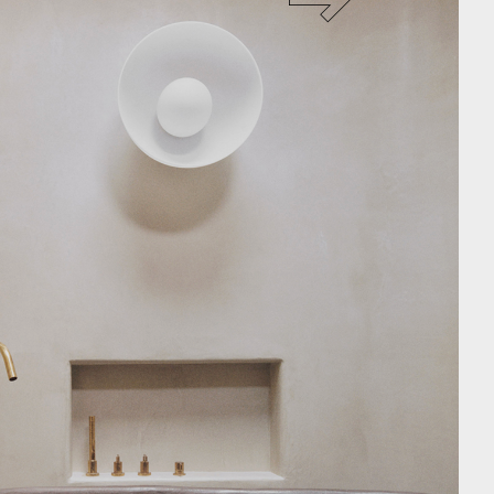
BUREAU
ICONIC
2023
t.
E