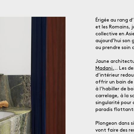
Érigée au rang d
et les Romains, 
collective en Asi
aujourd’hui son
ou prendre soin d
Jaune architectu
Madani.
.. Les d
d’intérieur redou
offrir un bain de
à l’habiller de b
carrelage, à la s
singularité pour
paradis flottant
Plongeon dans six
vont faire des r