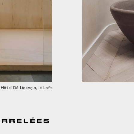
Hôtel Dá Licençia, le Loft
ARRELÉES