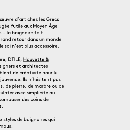
’œuvre d’art chez les Grecs
jugée futile aux Moyen Âge,
e… la baignoire fait
 grand retour dans un monde
e soi n’est plus accessoire.
re, DTILE,
Hauvette &
esigners et architectes
blent de créativité pour lui
 jouvence. Ils n’hésitent pas
ois, de pierre, de marbre ou de
culpter avec simplicité ou
 composer des coins de
s.
 styles de baignoires qui
emous.