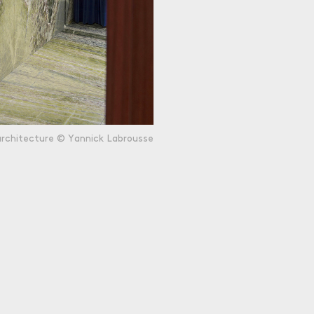
 architecture © Yannick Labrousse