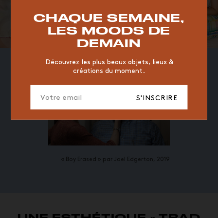
RESTAURANT
VINTAGE
MOODBOARD
BOIS
CHAQUE SEMAINE,
CHAISE
JAUNE
BUREAU
DESIGNER
HÔTEL
LES MOODS DE
Nara Aziza et son mari Lucky Blue Smith
ORGANIQUE
MEMPHIS
ÉDITIONS
VASE
DEMAIN
ICONIC
2023
Découvrez les plus beaux objets, lieux &
créations du moment.
S'INSCRIRE
« Boy Erased » par Joel Edgerton, 2019
UNE ESTHÉTIQUE « TRAD