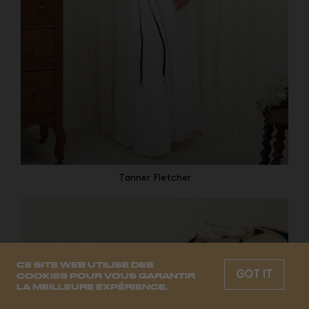
Tanner Fletcher
CE SITE WEB UTILISE DES
GOT IT
COOKIES POUR VOUS GARANTIR
LA MEILLEURE EXPÉRIENCE.