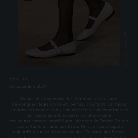
Kent & Curwen, SS25
STYLES
26 novembre 2024
Depuis des décennies, les femmes luttent pour
(re)conquérir leurs droits et libertés. Pourtant, certaines
embrassent encore une vision arriérée et conservatrice de
leur place dans la société. Un phénomène
malheureusement amplifié par l’élection de Donald Trump
face à Kamala Harris aux États-Unis, et qui prospère
aujourd’hui sur les réseaux sociaux. En témoigne l’essor
d’une esthétique rétro inspirée par le courant
Trad wife
(«