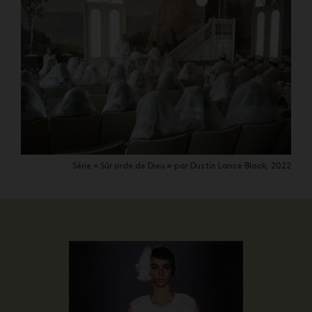
Série « Sûr orde de Dieu » par Dustin Lance Black, 2022