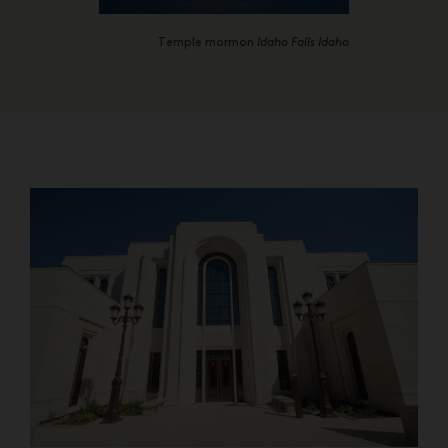
Temple mormon
Idaho Falls Idaho