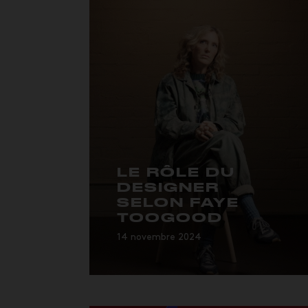
LE RÔLE DU
DESIGNER
SELON FAYE
TOOGOOD
14 novembre 2024
… Si le rôle d’un designer es...