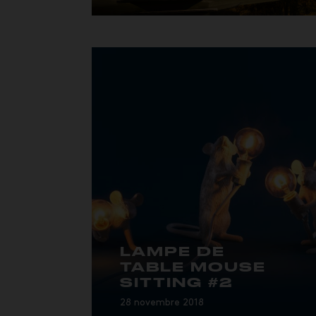
designe...
LAMPE DE
TABLE MOUSE
SITTING #2
28 novembre 2018
Le designer Marcantonio