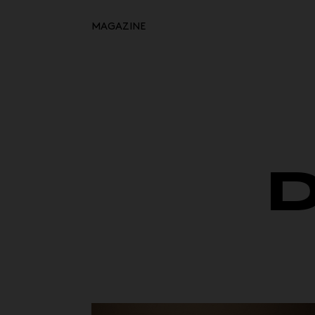
MAGAZINE
Retour à l'inspiration
HOME
MOODBOARDS
STORYBOARDS
PERFECT PLACES
HOT STUFF
EVENTS
WHAT WE DO