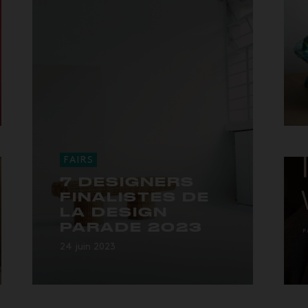
FAIRS
7 DESIGNERS
FINALISTES DE
LA DESIGN
PARADE 2023
24 juin 2023
Le festival Design Parade est
devenu un véritable tremplin
pour...