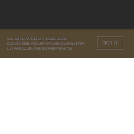
CE SITE WEB UTILISE DES
GOT IT
COOKIES POUR VOUS GARANTIR
LA MEILLEURE EXPÉRIENCE.
CHAQUE SEMAINE, LES MOODS
DE DEMAIN