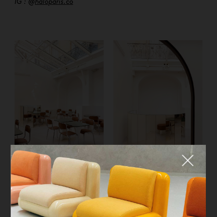
IG : @
haloparis.co
Fermer
Restaurant Halo Paris par Mur
Restaurant Halo Paris par Mur
Mur © Yvan Moreau
Mur © Yvan Moreau
QUE CHERCHEZ-VOUS ?