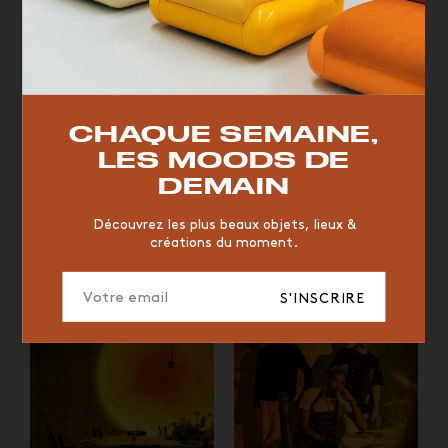
TOP TRENDS
RESTAURANT
VINTAGE
MOODBOARD
BOIS
CHAQUE SEMAINE,
CHAISE
JAUNE
BUREAU
DESIGNER
HÔTEL
LES MOODS DE
ORGANIQUE
MEMPHIS
ÉDITIONS
VASE
DEMAIN
ICONIC
2023
Découvrez les plus beaux objets, lieux &
Restaurant Halo Paris par Mur
Restaurant Halo Paris par Mur
créations du moment.
Mur © Yvan Moreau
Mur © Yvan Moreau
S'INSCRIRE