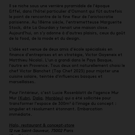
Il se niche sous une verrière pyramidale de l’époque
Eiffel, dans l’hôtel particulier d’Osmont qui fût autrefois
le point de rencontre de la fine fleur de l’aristocratie
parisienne. Au 18ème siècle, l’entremetteuse Marguerite
Stock, dite La Gourdan y tenait une maison close.
Aujourd’hui, on s’y adonne à d’autres plaisirs, ceux du goût
de la food, de la mode et du design.
L
‘idée est venue de deux amis d’école spécialisés en
finance d’entreprises et en stratégie, Victor Goyeneix et
Matthieu Nicolaï. L’un a grandi dans le Pays Basque,
l’autre en Provence. Tous deux ont naturellement choisi le
chef Victor Blanchet (Top Chef 2023) pour mijoter une
cuisine solaire, teintée d’influences basques et
marseillaises.
Pour l’intérieur, c’est
Lucie Rosenblatt de l’agence Mur
Mur (
Kubri
,
Dalia
,
Monbleu
) qui a été sollicitée pour
transformer l’espace de 300m² à l’image du concept :
singulier et résolument étonnant. Embarcation
immédiate.
Halo, restaurant & concept-store
12 rue Saint-Sauveur, 75002 Paris