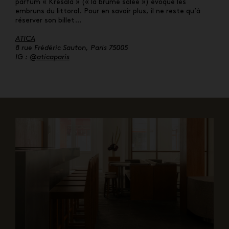
parfum « Kresala » (« la brume salée ») évoque les
embruns du littoral. Pour en savoir plus, il ne reste qu’à
réserver son billet…
ATICA
8 rue Frédéric Sauton, Paris 75005
IG :
@aticaparis