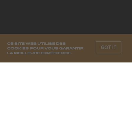
CE SITE WEB UTILISE DES
GOT IT
COOKIES POUR VOUS GARANTIR
LA MEILLEURE EXPÉRIENCE.
CHAQUE SEMAINE, LES MOODS