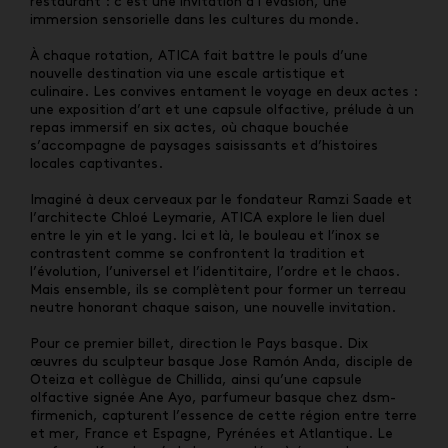
restaurant : c’est une invitation à l’évasion, une
immersion sensorielle dans les cultures du monde.
À chaque rotation, ATICA fait battre le pouls d’une
nouvelle destination via une escale artistique et
culinaire. Les convives entament le voyage en deux actes :
une exposition d’art et une capsule olfactive, prélude à un
repas immersif en six actes, où chaque bouchée
s’accompagne de paysages saisissants et d’histoires
locales captivantes.
Imaginé à deux cerveaux par le fondateur Ramzi Saade et
l’architecte Chloé Leymarie, ATICA explore le lien duel
entre le yin et le yang. Ici et là, le bouleau et l’inox se
contrastent comme se confrontent la tradition et
l’évolution, l’universel et l’identitaire, l’ordre et le chaos.
Mais ensemble, ils se complètent pour former un terreau
neutre honorant chaque saison, une nouvelle invitation.
Pour ce premier billet, direction le Pays basque. Dix
œuvres du sculpteur basque Jose Ramón Anda, disciple de
Oteiza et collègue de Chillida, ainsi qu’une capsule
olfactive signée Ane Ayo, parfumeur basque chez dsm-
firmenich, capturent l’essence de cette région entre terre
et mer, France et Espagne, Pyrénées et Atlantique. Le