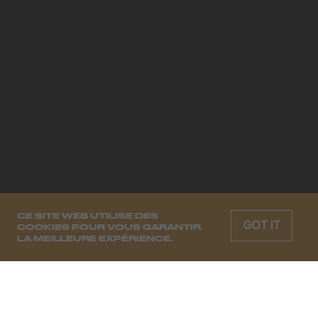
CE SITE WEB UTILISE DES
GOT IT
COOKIES POUR VOUS GARANTIR
LA MEILLEURE EXPÉRIENCE.