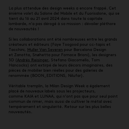
La plus attendue des design weeks a encore frappé. Cet
énième volet du Salone del Mobile et du Fuorisalone, qui se
tient du 16 au 21 avril 2024 dans toute la capitale
lombarde, n’a pas dérogé à sa mission : dévoiler pléthore
de nouveautés !
Si les collaborations ont été nombreuses entre les grands
créateurs et éditeurs (Faye Toogood pour cc-tapis et
Tacchini,
Muller Van Severen
pour Barcelona Design
et Zanotta, Snøhetta pour Fornace Brioni), les designers
3D (
Andrés Reisinger
, Stefano Giacomello, Tom
Hancocks) ont extirpé de leurs décors imaginaires, des
pièces de mobilier bien réelles pour des galeries de
renommée (BOON_EDITIONS, Nilufar).
Véritable tremplin, la Milan Design Week a également
placé de nouveaux labels sous les projecteurs,
comme KAIA et LUNAA, qui n’ont pas que pour seul point
commun de rimer, mais aussi de cultiver le métal avec
tempérament et singularité. Retour sur les plus belles
nouveautés.