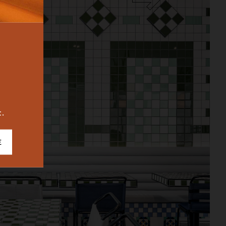
BUREAU
ICONIC
2023
t.
E