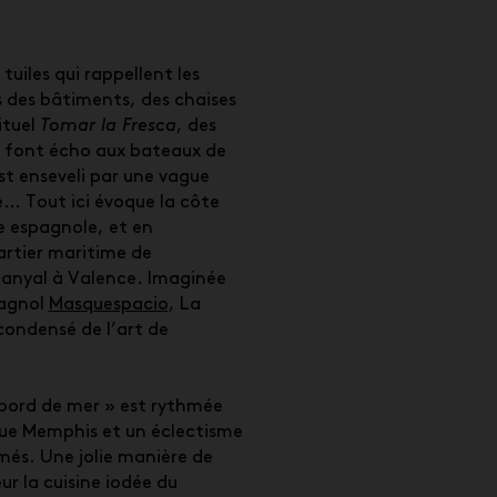
uiles qui rappellent les
 des bâtiments, des chaises
ituel
Tomar la Fresca
, des
i font écho aux bateaux de
st enseveli par une vague
e… Tout ici évoque la côte
 espagnole, et en
uartier maritime de
nyal à Valence. Imaginée
pagnol
Masquespacio
, La
condensé de l’art de
bord de mer » est rythmée
ue Memphis et un éclectisme
és. Une jolie manière de
r la cuisine iodée du