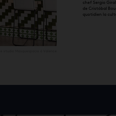
chef Sergio Giral
de Cristóbal Bou
quotidien la cult
 le studio Masquespacio à Valence