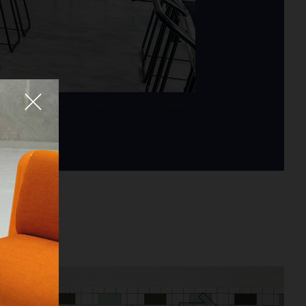
Fermer
trería par le studio Masquespacio à Valence