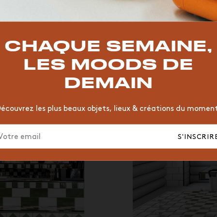
TOP TRENDS
T
VINTAGE
MOODBOARD
BOIS
CHAISE
JAUNE
CHAQUE SEMAINE,
HÔTEL
ORGANIQUE
MEMPHIS
ÉDITIONS
VASE
LES MOODS DE
DEMAIN
écouvrez les plus beaux objets, lieux & créations du momen
S'INSCRIR