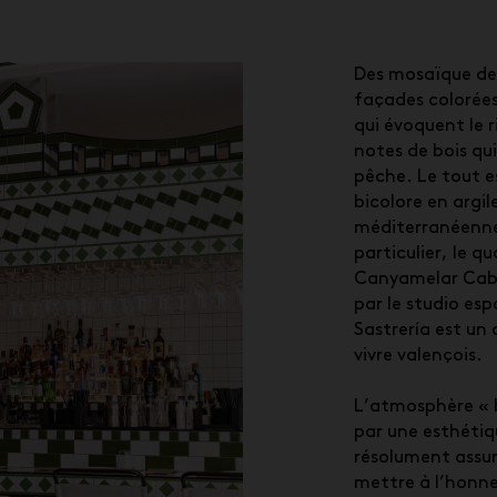
Des mosaïque de t
façades colorées
qui évoquent le r
notes de bois qu
pêche. Le tout e
bicolore en argil
méditerranéenne
particulier, le q
Canyamelar Caba
par le studio es
Sastrería est un 
vivre valençois.
L’atmosphère « 
par une esthétiq
résolument assum
mettre à l’honneu