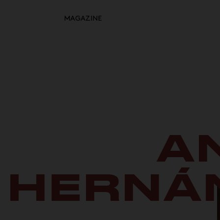
MAGAZINE
Retour à l'inspiration
HOME
MOODBOARDS
STORYBOARDS
PERFECT PLACES
A
HOT STUFF
EVENTS
HERNÁ
WHAT WE DO