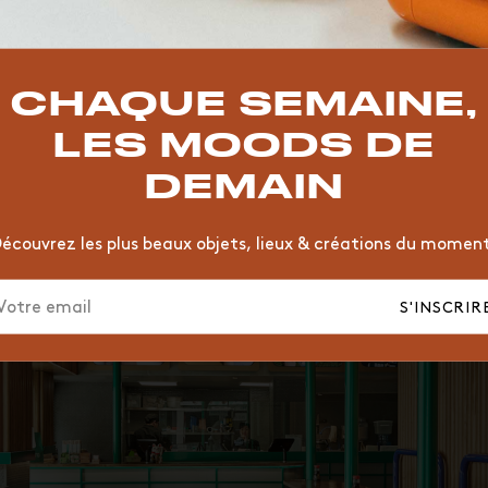
TOP TRENDS
T
VINTAGE
MOODBOARD
BOIS
CHAISE
JAUNE
CHAQUE SEMAINE,
HÔTEL
ORGANIQUE
MEMPHIS
ÉDITIONS
VASE
LES MOODS DE
DEMAIN
écouvrez les plus beaux objets, lieux & créations du momen
S'INSCRIR