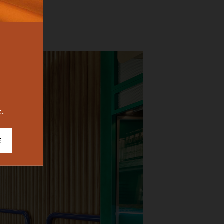
BUREAU
ICONIC
2023
t.
E