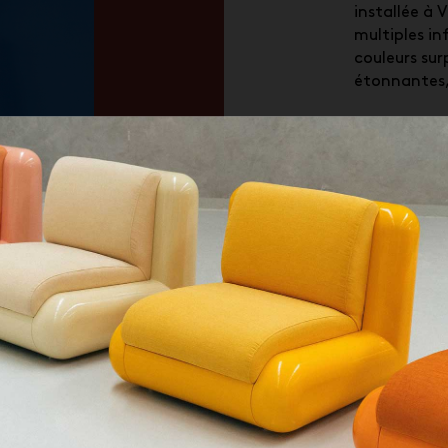
installée à 
multiples in
couleurs sur
étonnantes,
Lors du
Furs
studio a mis
scène milana
qui célèbre l
anciens d’It
comme un v
avec Ana !
QUE CHERCHEZ-VOUS ?