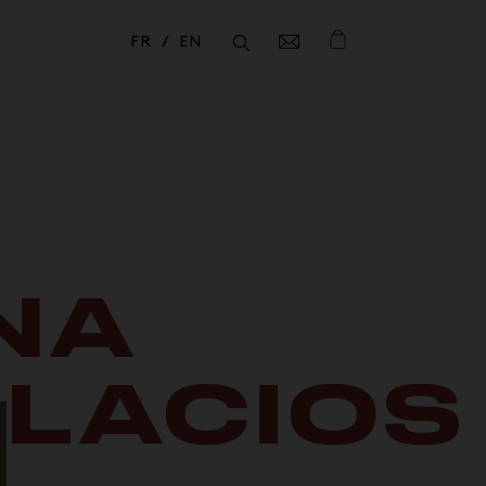
FR
EN
Fermer
Fermer
NA
LACIOS