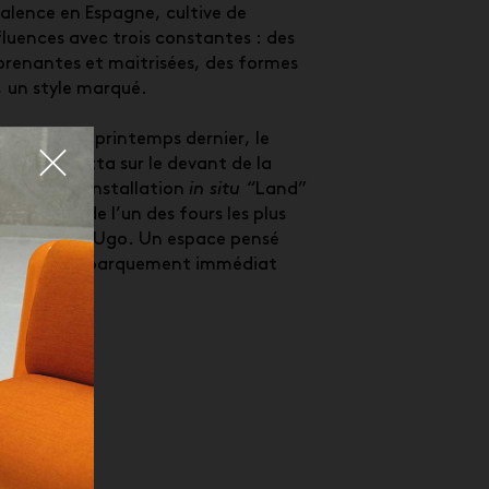
Valence en Espagne, cultive de
fluences avec trois constantes : des
prenantes et maitrisées, des formes
 un style marqué.
iosalone
au printemps dernier, le
Fermer
 la Terracotta sur le devant de la
ise avec l’installation
in situ “
Land”
es 100 ans de l’un des fours les plus
alie : Poggi Ugo. Un espace pensé
oyage. Embarquement immédiat