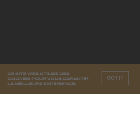
CE SITE WEB UTILISE DES
GOT IT
COOKIES POUR VOUS GARANTIR
LA MEILLEURE EXPÉRIENCE.