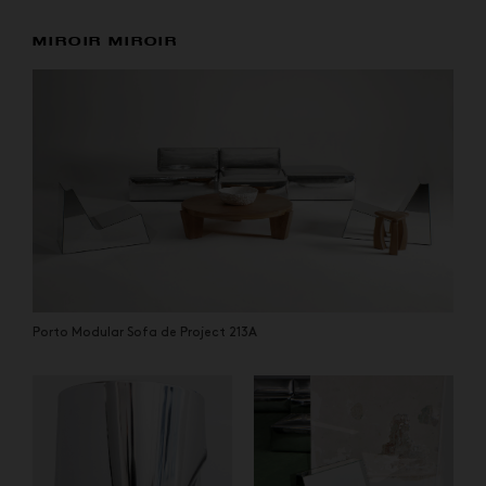
MIROIR MIROIR
Porto Modular Sofa de Project 213A