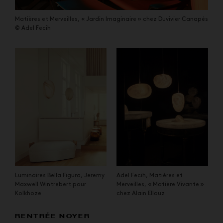
Matières et Merveilles, « Jardin Imaginaire » chez Duvivier Canapés
© Adel Fecih
Luminaires Bella Figura, Jeremy
Adel Fecih, Matières et
Maxwell Wintrebert pour
Merveilles, « Matière Vivante »
Kolkhoze
chez Alain Ellouz
RENTRÉE NOYER