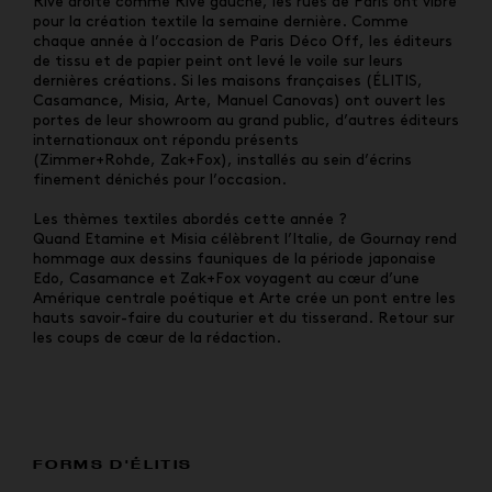
Rive droite comme Rive gauche, les rues de Paris ont vibré
pour la création textile la semaine dernière. Comme
chaque année à l’occasion de Paris Déco Off, les éditeurs
de tissu et de papier peint ont levé le voile sur leurs
dernières créations. Si les maisons françaises (ÉLITIS,
Casamance, Misia, Arte, Manuel Canovas) ont ouvert les
portes de leur showroom au grand public, d’autres éditeurs
internationaux ont répondu présents
(Zimmer+Rohde, Zak+Fox), installés au sein d’écrins
finement dénichés pour l’occasion.
Les thèmes textiles abordés cette année ?
Quand Etamine et Misia célèbrent l’Italie, de Gournay rend
hommage aux dessins fauniques de la période japonaise
Edo, Casamance et Zak+Fox voyagent au cœur d’une
Amérique centrale poétique et Arte crée un pont entre les
hauts savoir-faire du couturier et du tisserand. Retour sur
les coups de cœur de la rédaction.
FORMS D'ÉLITIS