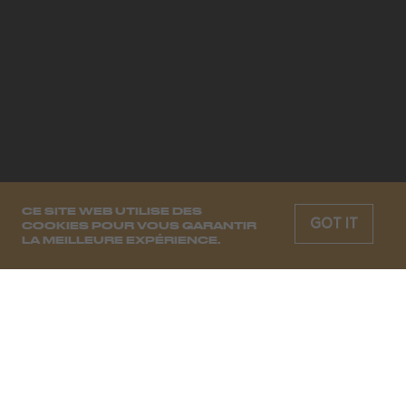
CE SITE WEB UTILISE DES
GOT IT
COOKIES POUR VOUS GARANTIR
LA MEILLEURE EXPÉRIENCE.