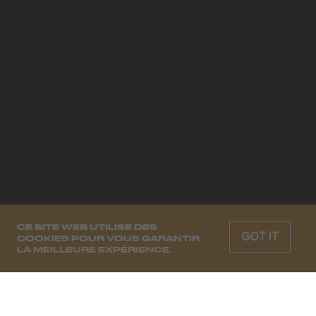
CE SITE WEB UTILISE DES
GOT IT
COOKIES POUR VOUS GARANTIR
LA MEILLEURE EXPÉRIENCE.