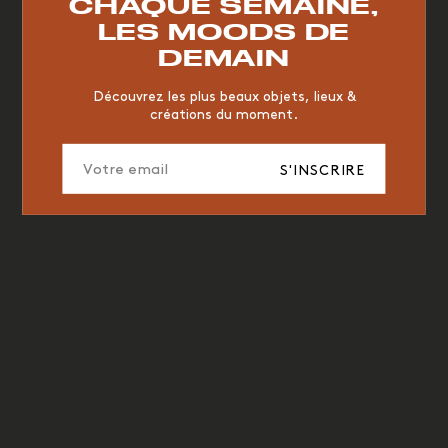
CHAQUE SEMAINE,
CHAISE
JAUNE
BUREAU
DESIGNER
HÔTEL
LES MOODS DE
ORGANIQUE
MEMPHIS
ÉDITIONS
VASE
DEMAIN
ICONIC
2023
Découvrez les plus beaux objets, lieux &
créations du moment.
S'INSCRIRE