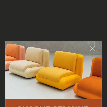
Fermer
QUE CHERCHEZ-VOUS ?
TOP TRENDS
RESTAURANT
VINTAGE
MOODBOARD
BOIS