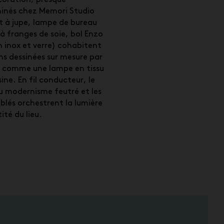
hinés chez Memori Studio
t à jupe, lampe de bureau
à franges de soie, bol Enzo
n inox et verre) cohabitent
ns dessinées sur mesure par
, comme une lampe en tissu
ine. En fil conducteur, le
u modernisme feutré et les
blés orchestrent la lumière
ité du lieu.