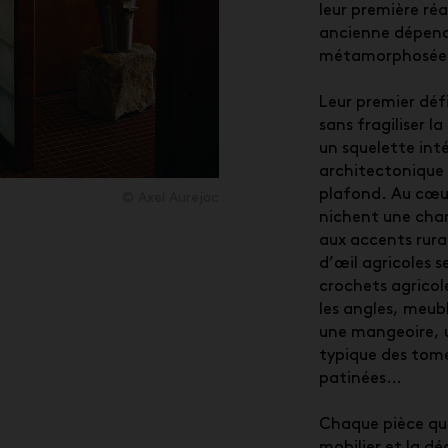
leur première réa
ancienne dépend
métamorphosée s
Leur premier défi
sans fragiliser la
un squelette int
architectonique 
plafond. Au cœur
© Axel Aurejac
nichent une cha
aux accents rurau
d’œil agricoles se
crochets agricol
les angles, meub
une mangeoire, u
typique des tome
patinées…
Chaque pièce qui 
mobilier et la d