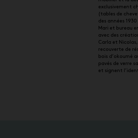
exclusivement c
(tables de cheve
des années 1930 
Mari et bureau e
avec des créatio
Carla et Nicolas
recouverte de rés
bois d’okoumé a
pavés de verre sa
et signent l’ident