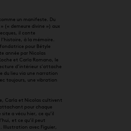
 comme un manifeste. Du
 » (« demeure divine ») aux
recques, il conte
l’histoire, à la mémoire.
fondatrice pour Bétyle
te année par Nicolas
Roche et Carla Romano, le
ecture d’intérieur s’attache
re du lieu via une narration
ec toujours, une vibration
e, Carla et Nicolas cultivent
attachant pour chaque
 site a vécu hier, ce qu’il
hui, et ce qu’il peut
Illustration avec Figuier,