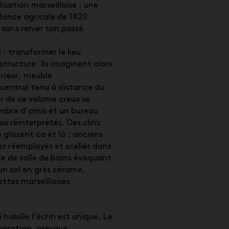
lisation marseillaise : une
ance agricole de 1820
ans renier son passé.
 : transformer le lieu
 structure. Ils imaginent alors
érieur, meuble
central tenu à distance du
 de ce volume creux se
mbre d’amis et un bureau
x réinterprétés. Des clins
 glissent ça et là : anciens
es réemployés et scellés dans
le de salle de bains évoquant
n sol en grès cérame,
ttes marseillaises
habille l’écrin est unique. Le
écoration, presque