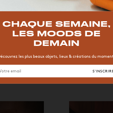
TOP TRENDS
T
VINTAGE
MOODBOARD
BOIS
CHAISE
JAUNE
CHAQUE SEMAINE,
HÔTEL
ORGANIQUE
MEMPHIS
ÉDITIONS
VASE
LES MOODS DE
DEMAIN
écouvrez les plus beaux objets, lieux & créations du momen
S'INSCRIR