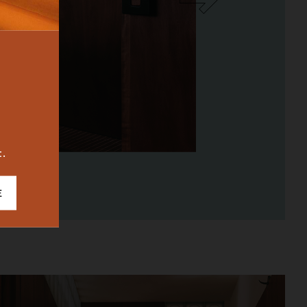
BUREAU
ICONIC
2023
t.
E