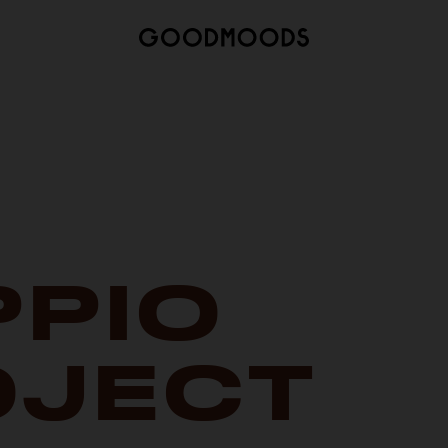
PPIO
OJECT