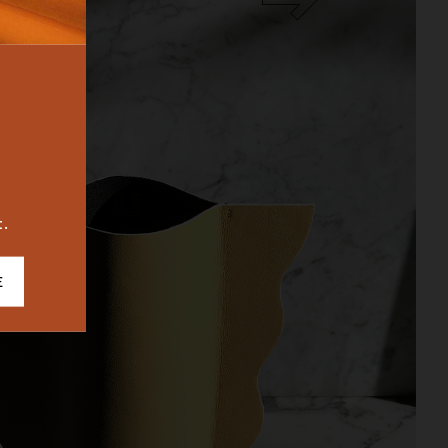
BUREAU
ICONIC
2023
t.
E