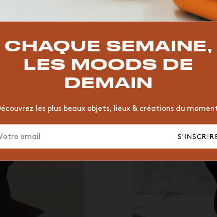
TOP TRENDS
T
VINTAGE
MOODBOARD
BOIS
CHAISE
JAUNE
CHAQUE SEMAINE,
HÔTEL
ORGANIQUE
MEMPHIS
ÉDITIONS
VASE
LES MOODS DE
DEMAIN
écouvrez les plus beaux objets, lieux & créations du momen
S'INSCRIR