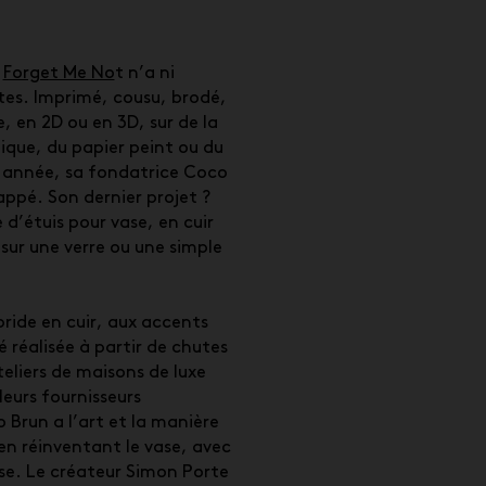
f
Forget Me No
t n’a ni
ites. Imprimé, cousu, brodé,
, en 2D ou en 3D, sur de la
ique, du papier peint ou du
 année, sa fondatrice Coco
appé. Son dernier projet ?
 d’étuis pour vase, en cuir
 sur une verre ou une simple
ride en cuir, aux accents
té réalisée à partir de chutes
eliers de maisons de luxe
leurs fournisseurs
 Brun a l’art et la manière
en réinventant le vase, avec
sse. Le créateur Simon Porte