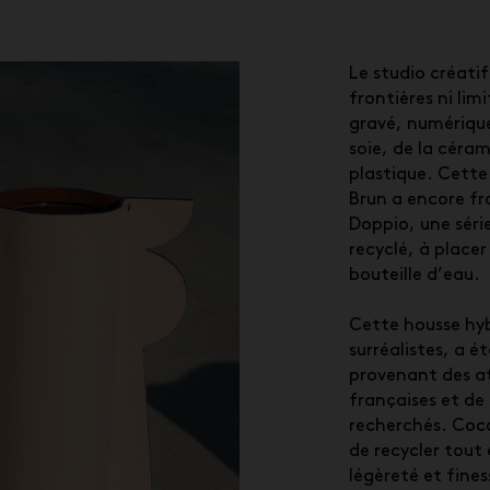
Le studio créati
frontières ni lim
gravé, numérique
soie, de la céram
plastique. Cette
Brun a encore fr
Doppio, une série
recyclé, à placer
bouteille d’eau.
Cette housse hyb
surréalistes, a é
provenant des at
françaises et de 
recherchés. Coco
de recycler tout 
légèreté et fine