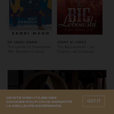
DR SANDI MANN
JENNY M JONES
The Upside of Downtime:
The Big Lebowski : Les
Why Boredom is Good
Origines, les Coulisses.
CE SITE WEB UTILISE DES
GOT IT
COOKIES POUR VOUS GARANTIR
LA MEILLEURE EXPÉRIENCE.