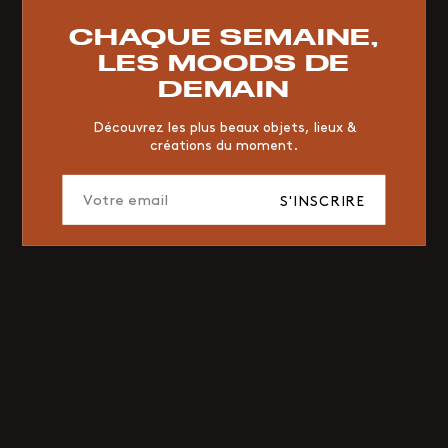
RESTAURANT
VINTAGE
MOODBOARD
BOIS
CHAQUE SEMAINE,
CHAISE
JAUNE
BUREAU
DESIGNER
HÔTEL
LES MOODS DE
ORGANIQUE
MEMPHIS
ÉDITIONS
VASE
DEMAIN
ICONIC
2023
Découvrez les plus beaux objets, lieux &
créations du moment.
S'INSCRIRE