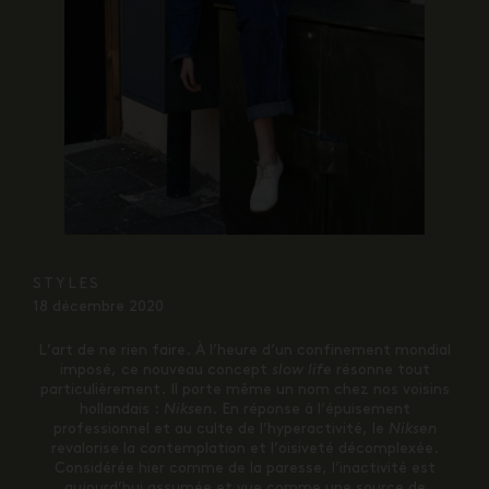
STYLES
18 décembre 2020
L’art de ne rien faire. À l’heure d’un confinement mondial
imposé, ce nouveau concept
slow life
résonne tout
particulièrement. Il porte même un nom chez nos voisins
hollandais :
Niksen
. En réponse à l’épuisement
professionnel et au culte de l’hyperactivité, le
Niksen
revalorise la contemplation et l’oisiveté décomplexée.
Considérée hier comme de la paresse, l’inactivité est
aujourd’hui assumée et vue comme une source de