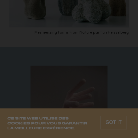
Mesmerizing Forms From Nature par Turi Heisselberg
CE SITE WEB UTILISE DES
GOT IT
COOKIES POUR VOUS GARANTIR
LA MEILLEURE EXPÉRIENCE.