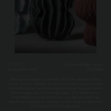
STYLES
by David Eardley,
Editor,
Pink Essay
18 décembre 2020
Retour aux origines du monde. Dans les derniers salons
(Paris, Londres, Miami), la création s’inspire des premières
traces de vie sur terre pour nous entrainer dans un monde
fantasmagorique où l’étrange règne. Une esthétique «
Vingt Mille Lieues sous les mers » ou Âge de Pierre, qui
rappelle les abysses en alternant entre cavernes alvéolées
et références à l’ère glaciaire.