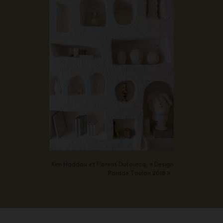
Kim Haddou et Florent Dufourcq, « Design
Parade Toulon 2018 »