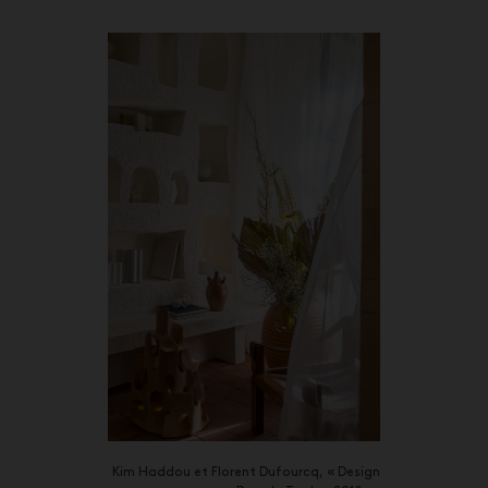
Kim Haddou et Florent Dufourcq, « Design