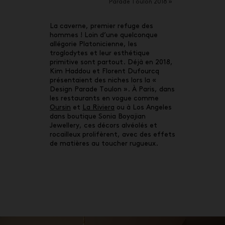
Parade Toulon 2018 »
La caverne, premier refuge des
hommes ! Loin d’une quelconque
allégorie Platonicienne, les
troglodytes et leur esthétique
primitive sont partout. Déjà en 2018,
Kim Haddou et Florent Dufourcq
présentaient des niches lors la «
Design Parade Toulon ». À Paris, dans
les restaurants en vogue comme
Oursin
et
La Riviera
ou à Los Angeles
dans boutique Sonia Boyajian
Jewellery, ces décors alvéolés et
rocailleux prolifèrent, avec des effets
de matières au toucher rugueux.