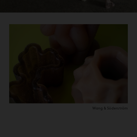
Sigve Knutson
Wang & Söderström