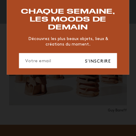
Navot, Roche-Bobois
RESTAURANT
VINTAGE
MOODBOARD
BOIS
CHAQUE SEMAINE,
CHAISE
JAUNE
BUREAU
DESIGNER
HÔTEL
LES MOODS DE
ORGANIQUE
MEMPHIS
ÉDITIONS
VASE
DEMAIN
ICONIC
2023
Découvrez les plus beaux objets, lieux &
créations du moment.
S'INSCRIRE
Guy Bareff