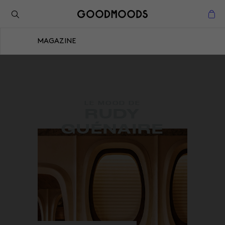
Retour à l'inspiration
Fermer
MAGAZINE
Fermer
LE MOOD DE
RUDY
GUÉNAIRE