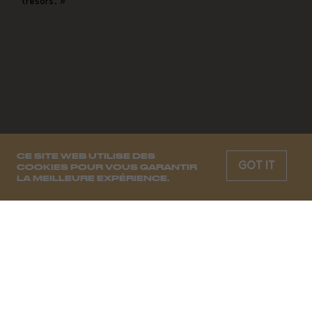
trésors. »
CE SITE WEB UTILISE DES
GOT IT
COOKIES POUR VOUS GARANTIR
LA MEILLEURE EXPÉRIENCE.