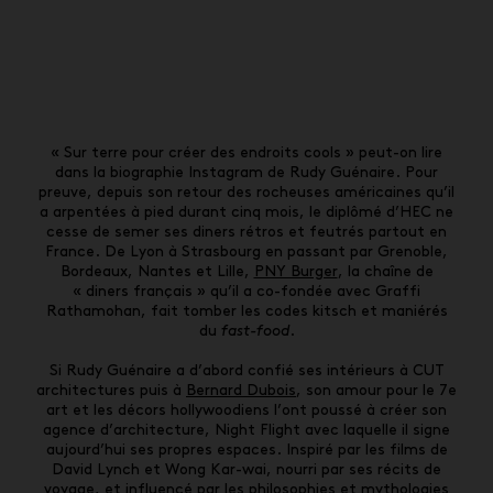
« Sur terre pour créer des endroits cools » peut-on lire
dans la biographie Instagram de Rudy Guénaire. Pour
preuve, depuis son retour des rocheuses américaines qu’il
a arpentées à pied durant cinq mois, le diplômé d’HEC ne
cesse de semer ses diners rétros et feutrés partout en
France. De Lyon à Strasbourg en passant par Grenoble,
Bordeaux, Nantes et Lille,
PNY Burger
, la chaîne de
« diners français » qu’il a co-fondée avec Graffi
Rathamohan, fait tomber les codes kitsch et maniérés
du
fast-food
.
Si Rudy Guénaire a d’abord confié ses intérieurs à CUT
architectures puis à
Bernard Dubois
, son amour pour le 7e
art et les décors hollywoodiens l’ont poussé à créer son
agence d’architecture, Night Flight avec laquelle il signe
aujourd’hui ses propres espaces. Inspiré par les films de
David Lynch et Wong Kar-wai, nourri par ses récits de
voyage, et influencé par les philosophies et mythologies