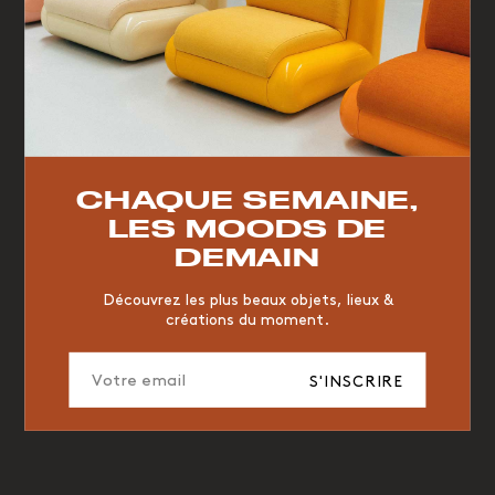
TOP TRENDS
RESTAURANT
VINTAGE
MOODBOARD
BOIS
CHAQUE SEMAINE,
CHAISE
JAUNE
BUREAU
DESIGNER
HÔTEL
LES MOODS DE
ORGANIQUE
MEMPHIS
ÉDITIONS
VASE
DEMAIN
ICONIC
2023
Découvrez les plus beaux objets, lieux &
créations du moment.
S'INSCRIRE