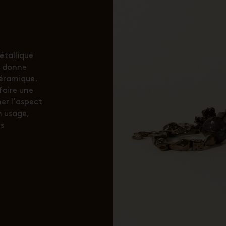
étallique
ui donne
céramique.
faire une
er l’aspect
n usage,
s