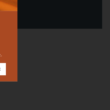
BUREAU
ICONIC
2023
t.
E