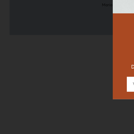
Marion Flament
RESTAURAN
DESIGNER
D