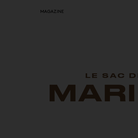
MAGAZINE
Retour à l'inspiration
HOME
MOODBOARDS
STORYBOARDS
PERFECT PLACES
LE SAC D
MAR
HOT STUFF
EVENTS
WHAT WE DO