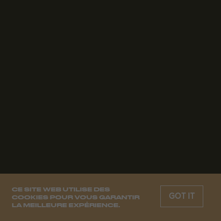
CE SITE WEB UTILISE DES
GOT IT
COOKIES POUR VOUS GARANTIR
LA MEILLEURE EXPÉRIENCE.