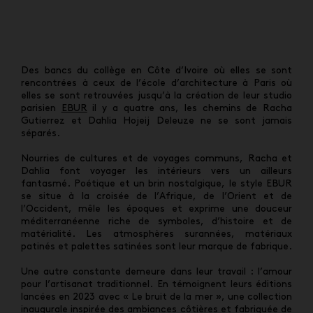
Des bancs du collège en Côte d’Ivoire où elles se sont
rencontrées à ceux de l’école d’architecture à Paris où
elles se sont retrouvées jusqu’à la création de leur studio
parisien
EBUR
il y a quatre ans, les chemins de Racha
Gutierrez et Dahlia Hojeij Deleuze ne se sont jamais
séparés.
Nourries de cultures et de voyages communs, Racha et
Dahlia font voyager les intérieurs vers un ailleurs
fantasmé.
Poétique et un brin nostalgique, le style EBUR
se situe à la croisée de l’Afrique, de l’Orient et de
l’Occident, mêle les époques et exprime une douceur
méditerranéenne riche de symboles, d’histoire et de
matérialité. Les a
tmosphères surannées, matériaux
patinés et palettes satinées sont leur marque de fabrique.
U
ne autre constante demeure dans leur travail : l’amour
pour l’artisanat traditionnel. En témoignent leurs éditions
lancées en 2023 avec « Le bruit de la mer », une collection
inaugurale inspirée des ambiances côtières et fabriquée de