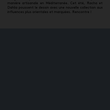
manière artisanale en
Méditerranée.
Cet été, Racha et
Dahlia poussent le dessin avec une nouvelle collection aux
influences plus
orientales et marquées. Rencontre !