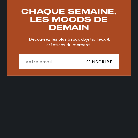
RESTAURANT
VINTAGE
MOODBOARD
BOIS
CHAQUE SEMAINE,
CHAISE
JAUNE
BUREAU
DESIGNER
HÔTEL
LES MOODS DE
ORGANIQUE
MEMPHIS
ÉDITIONS
VASE
DEMAIN
ICONIC
2023
Découvrez les plus beaux objets, lieux &
créations du moment.
S'INSCRIRE