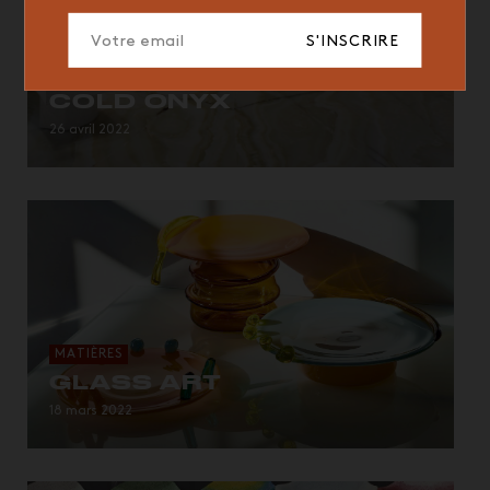
S'INSCRIRE
MATIÈRES
COLD ONYX
26 avril 2022
MATIÈRES
GLASS ART
18 mars 2022