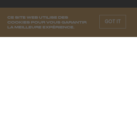
CE SITE WEB UTILISE DES
GOT IT
COOKIES POUR VOUS GARANTIR
LA MEILLEURE EXPÉRIENCE.
CHAQUE SEMAINE, LES MOODS
DE DEMAIN
S'INSCRIRE