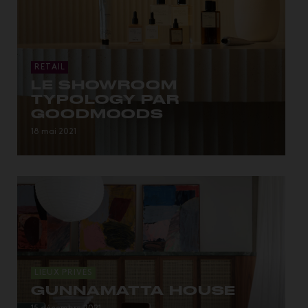
RETAIL
LE SHOWROOM
TYPOLOGY PAR
GOODMOODS
…Panneaux en béton cannelé, dans la tendance du
18 mai 2021
mo...
LIEUX PRIVÉS
GUNNAMATTA HOUSE