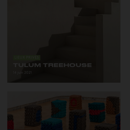
LIEUX PRIVÉS
TULUM TREEHOUSE
…à la matériauthèque brute...
14 juin 2021