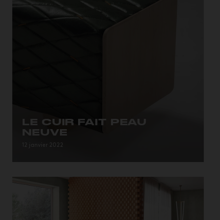
LE CUIR FAIT PEAU
NEUVE
La Matériauthèque • Tous les mois,...
12 janvier 2022