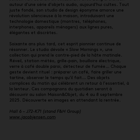
autour d’une série d’objets audio, aujourd’hui cultes. Tout
juste fondé, son studio de design éponyme amorce une
révolution silencieuse à la maison, introduisant une
technologie domestique (montres,
téléphones,
interphones, appareils ménagers) aux lignes pures,
élégantes et discrètes.
Soixante ans plus tard, cet esprit pionnier continue de
résonner. Le studio dévoile « Slow Mornings », une
collection qui prend le contre-pied de la hâte matinale.
Réveil, station météo, grille-pain, bouilloire électrique,
verre à café double paroi, détecteur de fumée… Chaque
geste devient rituel : préparer un café, faire griller une
tartine, observer le temps qu’il fait… Des objets
complices du matin qui célèbrent un retour à l’essentiel, à
la lenteur. Ces compagnons du quotidien seront à
découvrir au salon Maison&Objet, du 4 au 8 septembre
2025. Découverte en images en attendant la rentrée.
Hall 6 – J72-K71 (stand F&H Group)
www.jacobjensen.com