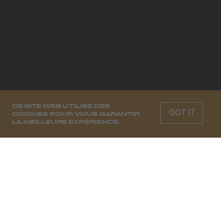
CE SITE WEB UTILISE DES
GOT IT
COOKIES POUR VOUS GARANTIR
LA MEILLEURE EXPÉRIENCE.