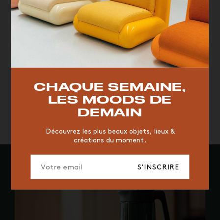
TOP TRENDS
RESTAURANT
VINTAGE
MOODBOARD
BOIS
CHAQUE SEMAINE,
CHAISE
JAUNE
BUREAU
DESIGNER
HÔTEL
LES MOODS DE
ORGANIQUE
MEMPHIS
ÉDITIONS
VASE
DEMAIN
ICONIC
2023
Découvrez les plus beaux objets, lieux &
créations du moment.
S'INSCRIRE