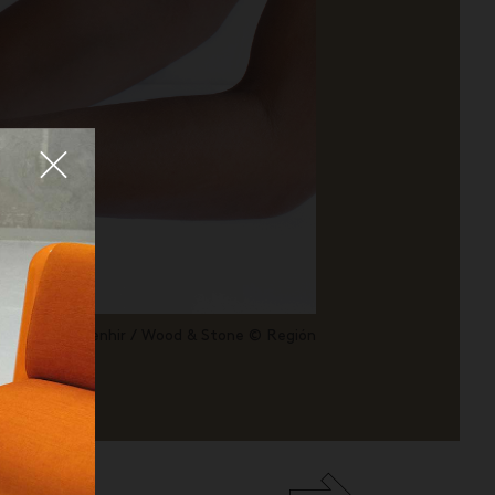
Fermer
Menhir / Wood & Stone © Región