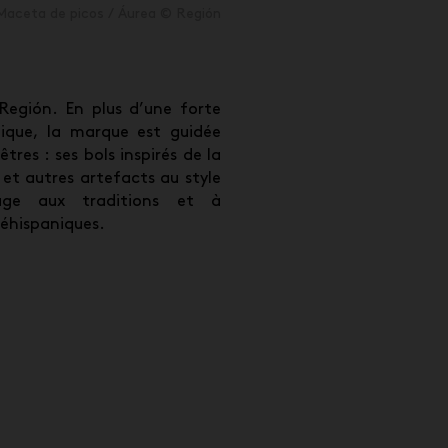
Maceta de picos / Áurea © Región
Región. En plus d’une forte
ique, la marque est guidée
tres : ses bols inspirés de la
 et autres artefacts au style
e aux traditions et à
réhispaniques.