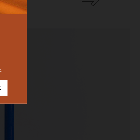
BUREAU
ICONIC
2023
t.
E