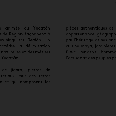
ale animée du Yucatán
pièces authentiques de 
es de
Región
façonnent à
appartenance géograph
ux singuliers.
Región.
Un
par l’héritage de ses ancê
térise la délimitation
cuisine maya, jardinières
naturelles et des métiers
Puuc
rendent hommag
e Yucatán.
l’artisanat des peuples p
de jícara, pierres de
riaux issus des terres
le et qui composent les