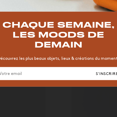
TOP TRENDS
T
VINTAGE
MOODBOARD
BOIS
CHAISE
JAUNE
CHAQUE SEMAINE,
HÔTEL
ORGANIQUE
MEMPHIS
ÉDITIONS
VASE
LES MOODS DE
DEMAIN
écouvrez les plus beaux objets, lieux & créations du momen
S'INSCRIR