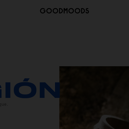
IÓN
que.