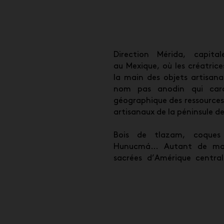
Direction Mérida, capit
au Mexique, où les créatric
la main des objets artisana
nom pas anodin qui carac
géographique des ressources 
artisanaux de la péninsule d
Bois de tlazam, coques 
Hunucmá… Autant de maté
sacrées d’Amérique centra