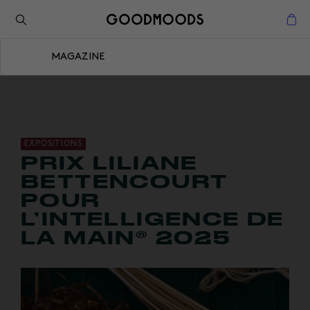
Retour à l'inspiration
Fermer
MAGAZINE
Fermer
EXPOSITIONS
PRIX LILIANE
BETTENCOURT
POUR
L’INTELLIGENCE DE
LA MAIN® 2025