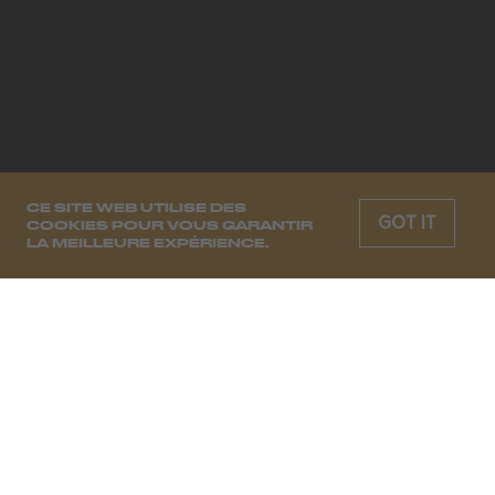
CE SITE WEB UTILISE DES
GOT IT
COOKIES POUR VOUS GARANTIR
LA MEILLEURE EXPÉRIENCE.