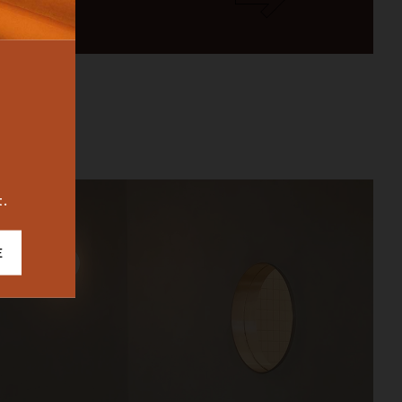
BUREAU
ICONIC
2023
t.
E