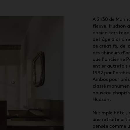
À 2h30 de Manhat
fleuve, Hudson a
ancien territoir
de l’âge d’or amé
de créatifs, de
des chineurs d’an
que l’ancienne P
entier autrefois 
1992 par l’archit
Ambos pour prése
classé monument 
nouveau chapitr
Hudson.
Ni simple hôtel, 
une retraite art
pensée comme une