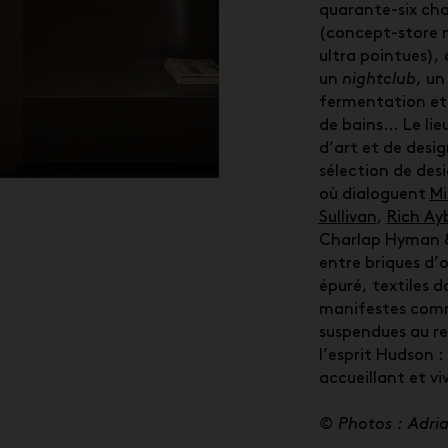
quarante-six ch
(concept-store 
ultra pointues), 
un
nightclub
, un
fermentation et
de bains… Le lieu
d’art et de desi
sélection de desi
où dialoguent
Mi
Sullivan
,
Rich Ay
Charlap Hyman & 
entre briques d’o
épuré, textiles d
manifestes comm
suspendues au r
l’esprit Hudson : 
accueillant et vi
© Photos : Adri