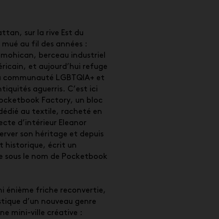
tan, sur la rive Est du
 mué au fil des années :
e mohican, berceau industriel
ricain, et aujourd’hui refuge
 la communauté LGBTQIA+ et
tiquités aguerris. C’est ici
ocketbook Factory, un bloc
dédié au textile, racheté en
ecte d’intérieur Eleanor
rver son héritage et depuis
historique, écrit un
e sous le nom de Pocketbook
ni énième friche reconvertie,
istique d’un nouveau genre
 mini-ville créative :