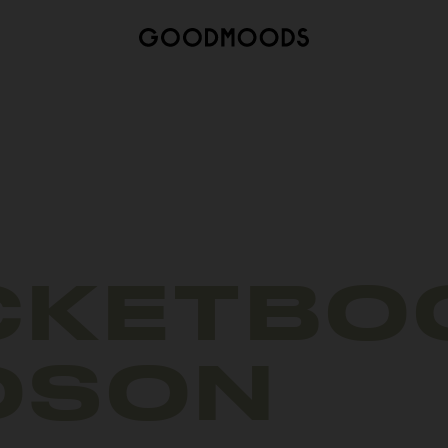
CKETBO
DSON