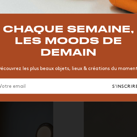
TOP TRENDS
T
VINTAGE
MOODBOARD
BOIS
CHAISE
JAUNE
CHAQUE SEMAINE,
HÔTEL
ORGANIQUE
MEMPHIS
ÉDITIONS
VASE
LES MOODS DE
DEMAIN
écouvrez les plus beaux objets, lieux & créations du momen
S'INSCRIR