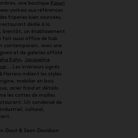
ambres, une boutique
Kasuri
new-yorkais aux références
des friperies bien sourcées,
 restaurant dédié à la
, bientôt, un établissement
 fait aussi office de hub
gn contemporain, avec une
gners et de galeries affûté
sha Kahn
,
Jacqueline
bar
… Les intérieurs signés
Herrero mêlent les styles
rigine, mobilier en bois
oux, acier froid et détails
e les cottes de mailles
estaurant. Un condensé de
industriel, culturel,
vant.
an Gaut & Sean Davidson