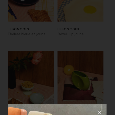
LEBONCOIN
LEBONCOIN
Théière bleue et jaune
Réveil Lip jaune
Fermer