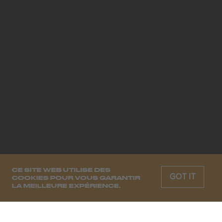
CE SITE WEB UTILISE DES
GOT IT
COOKIES POUR VOUS GARANTIR
LA MEILLEURE EXPÉRIENCE.