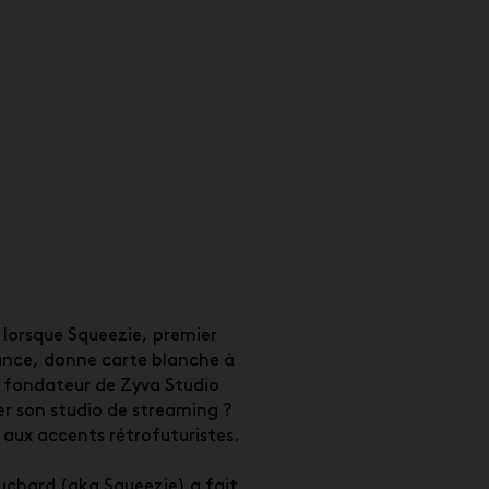
l lorsque Squeezie, premier
ance, donne carte blanche à
, fondateur de Zyva Studio
r son studio de streaming ?
 aux accents rétrofuturistes.
uchard (aka
Squeezie
) a fait