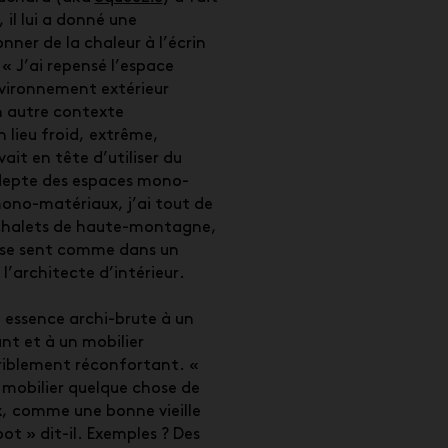
il lui a donné une
nner de la chaleur à l’écrin
 « J’ai repensé l’espace
vironnement extérieur
n autre contexte
 lieu froid, extrême,
ait en tête d’utiliser du
adepte des espaces mono-
ono-matériaux, j’ai tout de
 chalets de haute-montagne,
n se sent comme dans un
l’architecte d’intérieur.
e essence archi-brute à un
nt et à un mobilier
riblement réconfortant. «
e mobilier quelque chose de
, comme une bonne vieille
ot » dit-il. Exemples ? Des