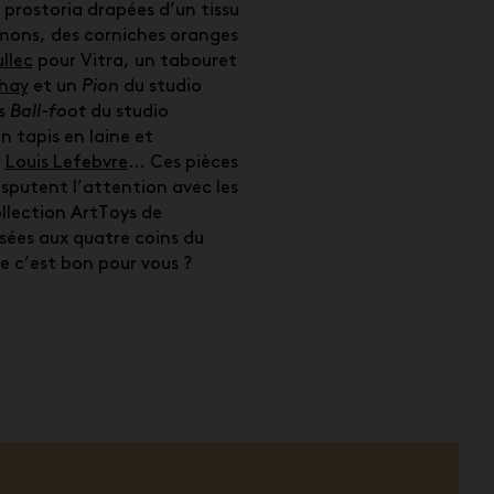
prostoria drapées d’un tissu
mons, des corniches oranges
llec
pour Vitra, un tabouret
Chay
et un
Pion
du studio
s
Ball-foot
du studio
tapis en laine et
e
Louis Lefebvre
… Ces pièces
isputent l’attention avec les
ollection ArtToys de
isées aux quatre coins du
e c’est bon pour vous ?