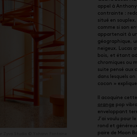
appel à Anthony, 
contrainte : redo
situé en souplex.
comme si son en
appartenait à u
géographique, un
neigeux. Lucas av
bois, et étant 
chromiques ou m
suite pensé aux
dans lesquels o
cocon » explique 
Il acoquine cett
orange
pop vibra
enveloppant ter
J’ai voulu pour l
rond et généreux
paire de Moon Bo
ar Zyva Studio © Yohann Fontaine