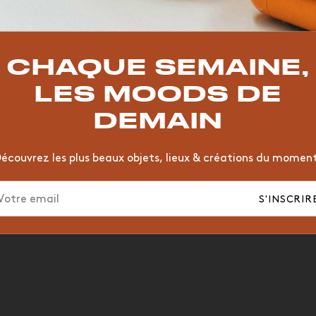
TOP TRENDS
T
VINTAGE
MOODBOARD
BOIS
CHAISE
JAUNE
CHAQUE SEMAINE,
HÔTEL
ORGANIQUE
MEMPHIS
ÉDITIONS
VASE
LES MOODS DE
DEMAIN
écouvrez les plus beaux objets, lieux & créations du momen
Le studio de Squeezie par Anthony Authié, 
S'INSCRIR