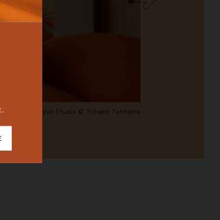
BUREAU
ICONIC
2023
t.
fondateur de Zyva Studio © Yohann Fontaine
E