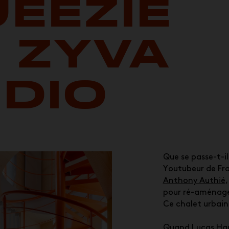
EEZIE
 ZYVA
DIO
Que se passe-t-i
Youtubeur de Fr
Anthony Authié
pour ré-aménage
Ce chalet urbain
Quand Lucas Ha