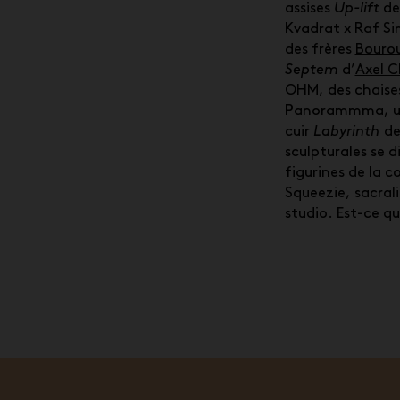
assises
Up-lift
de 
Kvadrat x Raf Si
des frères
Bourou
Septem
d’
Axel 
OHM, des chaise
Panorammma, un 
cuir
Labyrinth
d
sculpturales se d
figurines de la c
Squeezie, sacral
studio. Est-ce qu