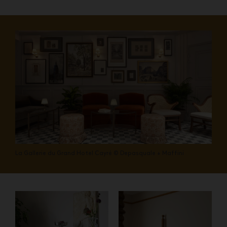
La Gallerie du Grand Hotel Cayré © Depasquale + Maffini