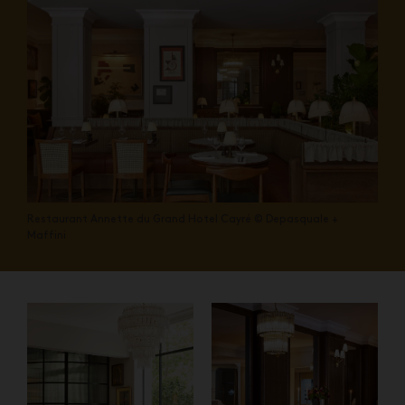
Restaurant Annette du Grand Hotel Cayré © Depasquale +
Maffini