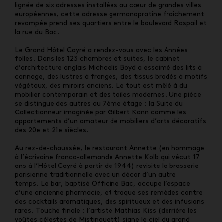
lignée de six adresses installées au cœur de grandes villes
européennes, cette adresse germanopratine fraîchement
revampée prend ses quartiers entre le boulevard Raspail et
la rue du Bac.
Le Grand Hôtel Cayré a r
endez-vous avec les Années
folles. Dans les 123 chambres et suites, le cabinet
d’architecture anglais Michaelis Boyd a essaimé des lits à
cannage, des lustres à franges, des tissus brodés à motifs
végétaux, des miroirs anciens. Le tout est mêlé à du
mobilier contemporain et des toiles modernes. Une pièce
se distingue des autres au 7ème étage : la Suite du
Collectionneur imaginée par Gilbert Kann comme les
appartements d’un amateur de mobiliers d’arts décoratifs
des 20e et 21e siècles.
Au rez-de-chaussée, le restaurant Annette (en hommage
à l’écrivaine franco-allemande Annette Kolb qui vécut 17
ans à l’Hôtel Cayré à partir de 1944) revisite la brasserie
parisienne traditionnelle avec un décor d’un autre
temps. Le bar, baptisé Officine Bac, occupe l’espace
d’une ancienne pharmacie, et troque ses remèdes contre
des cocktails aromatiques, des spiritueux et des infusions
rares. Touche finale : l’artiste Mathias Kiss (derrière les
voûtes célestes de
Mistinguett
) signe le ciel du grand