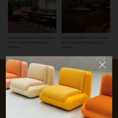
Restaurant Annette du Grand
Restaurant Annette du Grand
Hotel Cayré © Depasquale +
Hotel Cayré © Depasquale +
Maffini
Maffini
Fermer
QUE CHERCHEZ-VOUS ?
TOP TRENDS