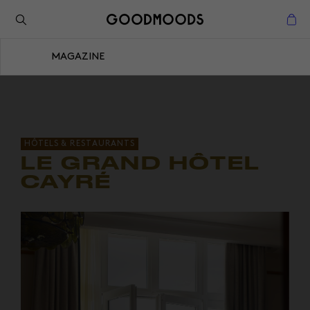
Retour à l'inspiration
Fermer
MAGAZINE
Fermer
HÔTELS & RESTAURANTS
LE GRAND HÔTEL
CAYRÉ