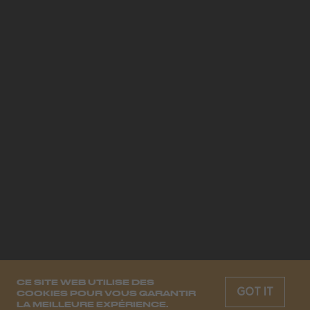
CE SITE WEB UTILISE DES
GOT IT
COOKIES POUR VOUS GARANTIR
LA MEILLEURE EXPÉRIENCE.