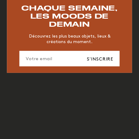
RESTAURANT
VINTAGE
MOODBOARD
BOIS
CHAQUE SEMAINE,
CHAISE
JAUNE
BUREAU
DESIGNER
HÔTEL
LES MOODS DE
ORGANIQUE
MEMPHIS
ÉDITIONS
VASE
DEMAIN
ICONIC
2023
Découvrez les plus beaux objets, lieux &
créations du moment.
S'INSCRIRE