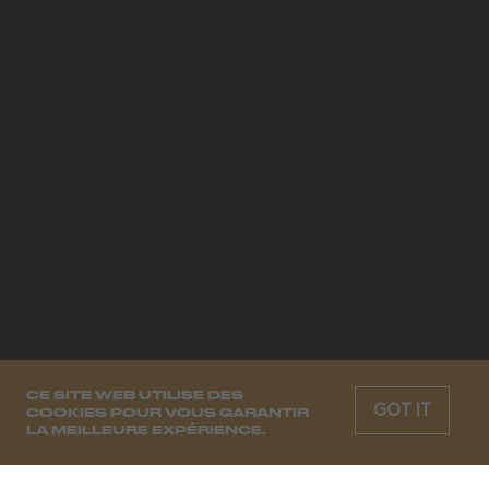
CE SITE WEB UTILISE DES
GOT IT
COOKIES POUR VOUS GARANTIR
LA MEILLEURE EXPÉRIENCE.