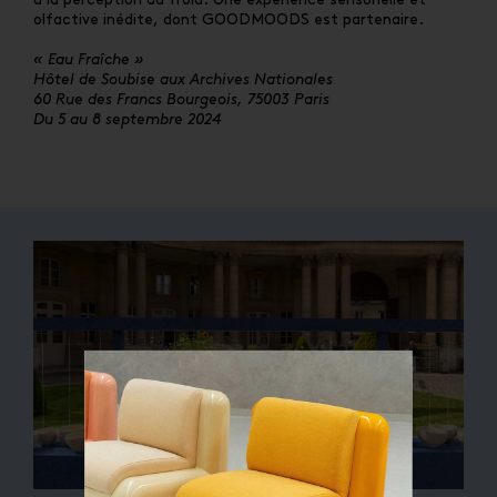
olfactive inédite, dont GOODMOODS est partenaire.
« Eau Fraîche »
Hôtel de Soubise aux Archives Nationales
60 Rue des Francs Bourgeois, 75003 Paris
Du 5 au 8 septembre 2024
Fermer
QUE CHERCHEZ-VOUS ?