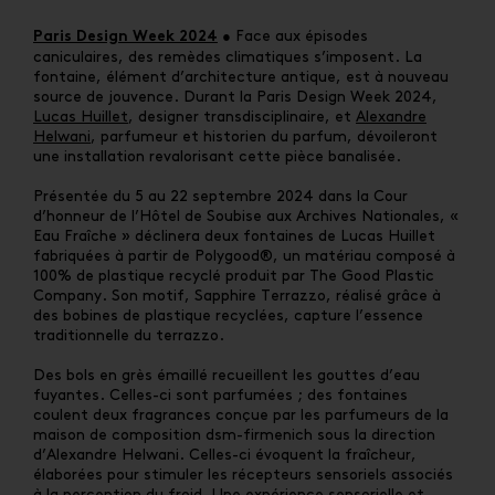
•
Face aux épisodes
Paris Design Week 2024
caniculaires, des remèdes climatiques s’imposent. La
fontaine, élément d’architecture antique, est à nouveau
source de jouvence. Durant la Paris Design Week 2024,
Lucas Huillet
, designer transdisciplinaire, et
Alexandre
Helwani
, parfumeur et historien du parfum, dévoileront
une installation revalorisant cette pièce banalisée.
Présentée du 5 au 22 septembre 2024 dans la Cour
d’honneur de l’Hôtel de Soubise aux Archives Nationales, «
Eau Fraîche » déclinera deux fontaines de Lucas Huillet
fabriquées à partir de Polygood®, un matériau composé à
100% de plastique recyclé produit par The Good Plastic
Company. Son motif, Sapphire Terrazzo, réalisé grâce à
des bobines de plastique recyclées, capture l’essence
traditionnelle du terrazzo.
Des bols en grès émaillé recueillent les gouttes d’eau
fuyantes.
Celles-ci sont
parfumées ; des fontaines
coulent deux fragrances conçue par les parfumeurs de la
maison de composition dsm-firmenich sous la direction
d’Alexandre Helwani. Celles-ci évoquent la fraîcheur,
élaborées pour stimuler les récepteurs sensoriels associés
à la perception du froid.
Une expérience sensorielle et