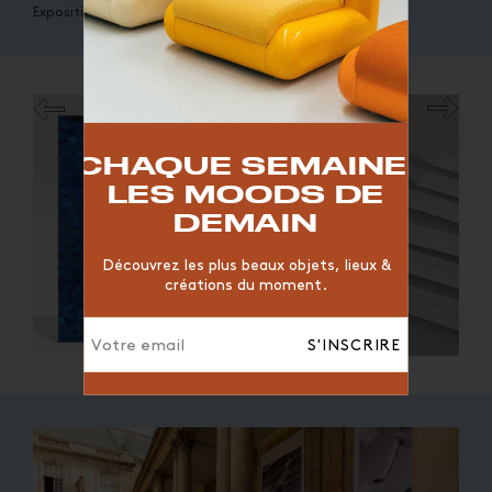
Exposition "Eau Fraîche" © Lucas Huillet
TOP TRENDS
RESTAURANT
VINTAGE
MOODBOARD
BOIS
CHAQUE SEMAINE,
CHAISE
JAUNE
BUREAU
DESIGNER
HÔTEL
LES MOODS DE
ORGANIQUE
MEMPHIS
ÉDITIONS
VASE
DEMAIN
ICONIC
2023
Découvrez les plus beaux objets, lieux &
créations du moment.
S'INSCRIRE