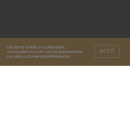
CE SITE WEB UTILISE DES
GOT IT
COOKIES POUR VOUS GARANTIR
LA MEILLEURE EXPÉRIENCE.
CHAQUE SEMAINE, LES MOODS