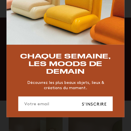
QUE CHERCHEZ-VOUS ?
TOP TRENDS
RESTAURANT
VINTAGE
MOODBOARD
BOIS
CHAQUE SEMAINE,
CHAISE
JAUNE
BUREAU
DESIGNER
HÔTEL
LES MOODS DE
ORGANIQUE
MEMPHIS
ÉDITIONS
VASE
DEMAIN
ICONIC
2023
Découvrez les plus beaux objets, lieux &
créations du moment.
S'INSCRIRE