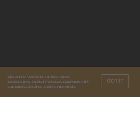
CE SITE WEB UTILISE DES
GOT IT
COOKIES POUR VOUS GARANTIR
LA MEILLEURE EXPÉRIENCE.