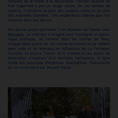
Glissant de la mode à la décoration, l’ancien acolyte de
Karl Lagerfeld a pris un virage réussi. De ses années de
styliste, il conserve un goût des couleurs osées et un sens
des imprimés travaillés. Une exubérance calibrée que l’on
retrouve dans ses décors.
Son dernier projet printanier ? Un déjeuner sur l’herbe chez
Monoprix
. Le créateur a imaginé avec l’enseigne un pique-
nique poétique, où comme dans les contes de fées,
chaque objet prend vie. Un monde enchanté où se mêlent
avec mille et un animaux les influences de La Fontaine,
Cocteau ou encore Trenet. Si le mobilier et les objets de
décoration s’inspirent d’un bestiaire fantaisiste, la ligne
mode est ponctuée d’imprimés champêtres. Découverte
de ce conte narré par Vincent Darré.