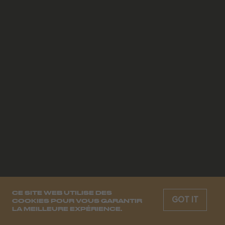
CE SITE WEB UTILISE DES
GOT IT
COOKIES POUR VOUS GARANTIR
LA MEILLEURE EXPÉRIENCE.