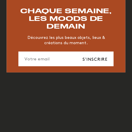
RESTAURANT
VINTAGE
MOODBOARD
BOIS
CHAQUE SEMAINE,
CHAISE
JAUNE
BUREAU
DESIGNER
HÔTEL
LES MOODS DE
ORGANIQUE
MEMPHIS
ÉDITIONS
VASE
DEMAIN
ICONIC
2023
Découvrez les plus beaux objets, lieux &
créations du moment.
S'INSCRIRE