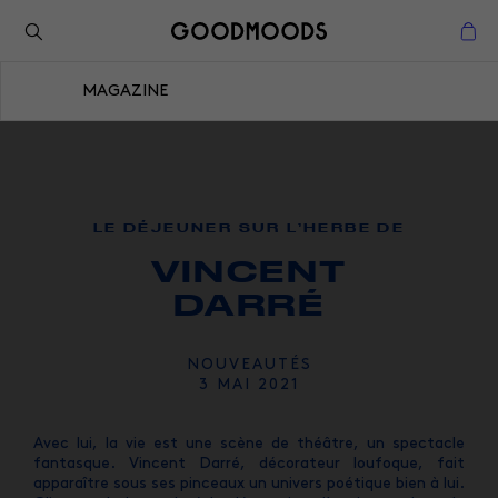
Retour à l'inspiration
Fermer
MAGAZINE
Fermer
LE DÉJEUNER SUR L’HERBE DE
VINCENT
DARRÉ
NOUVEAUTÉS
3 MAI 2021
Avec lui, la vie est une scène de théâtre, un spectacle
fantasque. Vincent Darré, décorateur loufoque, fait
apparaître sous ses pinceaux un univers poétique bien à lui.