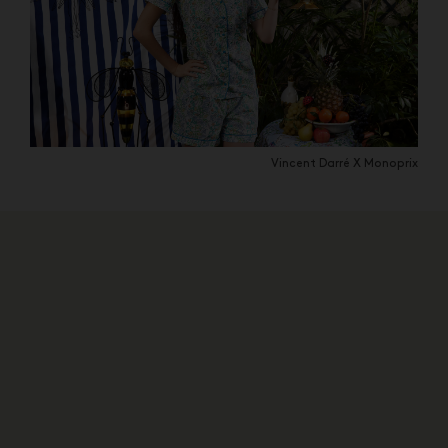
Vincent Darré X Monoprix