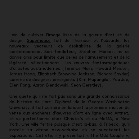
Loin de cultiver l’image lisse de la galerie d’art et de
design,
Superhouse
fait de l’humour et l’absurde, les
nouveaux vecteurs de désirabilité de la galerie
contemporaine. Son fondateur, Stephen Markos, ne se
donne ainsi pour limite que celles de l’amusement et de la
légèreté, sélectionnant les œuvres fantasmagoriques
d’artistes postmodernes (Terence Main, Howard Meister,
James Hong, Elizabeth Browning Jackson, Richard Snyder)
comme de designers émergents (Kim Mupangilaï, Paa Joe,
Ellen Pong, Aaron Blendowski, Sean Gerstley).
Une quête qu’il ne fait pas
sans une grande connaissance
de histoire de l’art. Diplômé de la George Washington
University, il fait carrière en lançant la première maison de
vente aux enchères d’œuvres d’art en ligne avec Artnet,
et se perfectionne chez Christie’s et au MoMA, à New
York. Une ville fertile puisque c’est là-bas, à Tribeca, qu’il
installe sa vitrine new-yorkaise où se succèdent les
expositions. Cet été, il y présentait « The Odd Couple »,