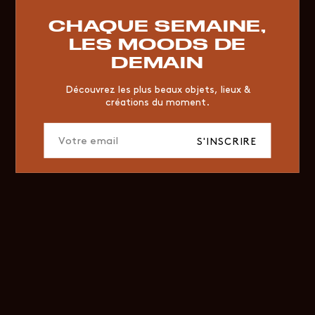
RESTAURANT
VINTAGE
MOODBOARD
BOIS
CHAQUE SEMAINE,
CHAISE
JAUNE
BUREAU
DESIGNER
HÔTEL
LES MOODS DE
ORGANIQUE
MEMPHIS
ÉDITIONS
VASE
DEMAIN
ICONIC
2023
Découvrez les plus beaux objets, lieux &
créations du moment.
S'INSCRIRE