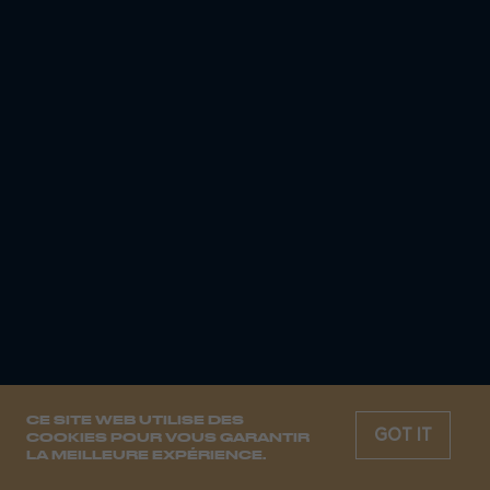
CE SITE WEB UTILISE DES
GOT IT
COOKIES POUR VOUS GARANTIR
LA MEILLEURE EXPÉRIENCE.