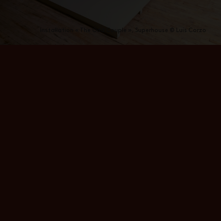
Installation « The Odd Couple », Superhouse © Luis Corzo