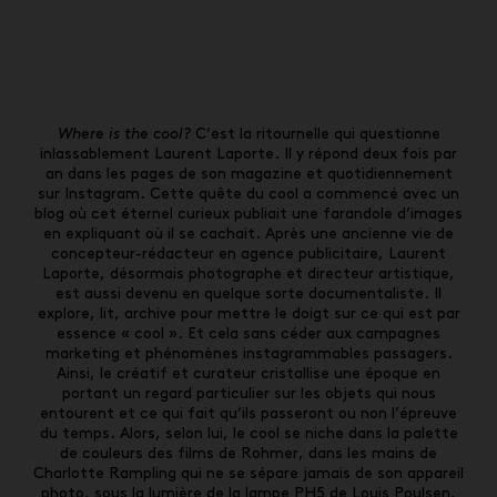
Where is the cool?
C’est la ritournelle qui questionne
inlassablement Laurent Laporte. Il y répond deux fois par
an dans les pages de son magazine et quotidiennement
sur Instagram. Cette quête du cool a commencé avec un
blog où cet éternel curieux publiait une farandole d’images
en expliquant où il se cachait. Après une ancienne vie de
concepteur-rédacteur en agence publicitaire, Laurent
Laporte, désormais photographe et directeur artistique,
est aussi devenu en quelque sorte documentaliste. Il
explore, lit, archive pour mettre le doigt sur ce qui est par
essence « cool ». Et cela sans céder aux campagnes
marketing et phénomènes instagrammables passagers.
Ainsi, le créatif et curateur cristallise une époque en
portant un regard particulier sur les objets qui nous
entourent et ce qui fait qu’ils passeront ou non l’épreuve
du temps. Alors, selon lui, le cool se niche dans la palette
de couleurs des films de Rohmer, dans les mains de
Charlotte Rampling qui ne se sépare jamais de son appareil
photo, sous la lumière de la lampe PH5 de Louis Poulsen,