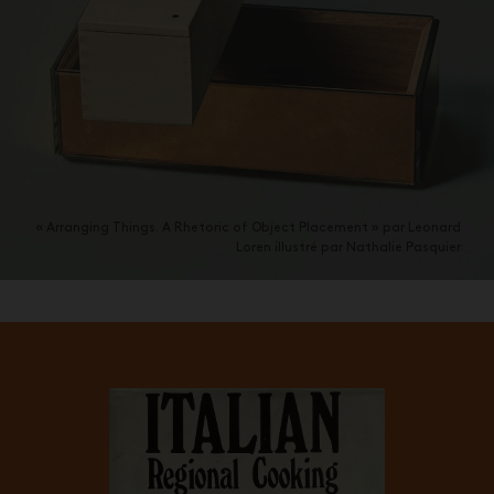
« Arranging Things. A Rhetoric of Object Placement » par Leonard
Loren illustré par Nathalie Pasquier