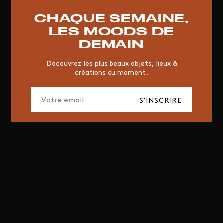
RESTAURANT
VINTAGE
MOODBOARD
BOIS
CHAQUE SEMAINE,
CHAISE
JAUNE
BUREAU
DESIGNER
HÔTEL
LES MOODS DE
ORGANIQUE
MEMPHIS
ÉDITIONS
VASE
DEMAIN
ICONIC
2023
Découvrez les plus beaux objets, lieux &
créations du moment.
S'INSCRIRE