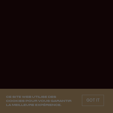
CE SITE WEB UTILISE DES
GOT IT
COOKIES POUR VOUS GARANTIR
LA MEILLEURE EXPÉRIENCE.