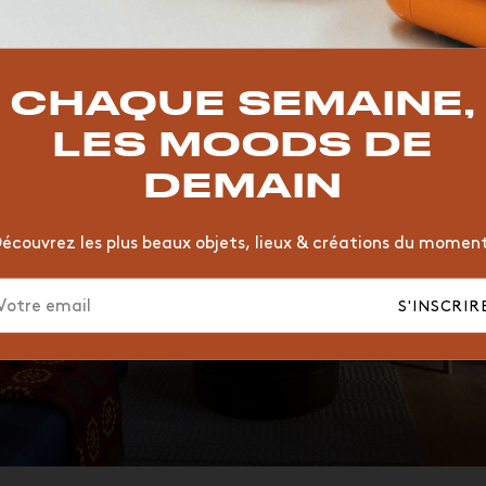
TOP TRENDS
T
VINTAGE
MOODBOARD
BOIS
CHAISE
JAUNE
CHAQUE SEMAINE,
HÔTEL
ORGANIQUE
MEMPHIS
ÉDITIONS
VASE
LES MOODS DE
DEMAIN
écouvrez les plus beaux objets, lieux & créations du momen
S'INSCRIR