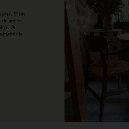
eures. C’est
e lire les
côté. Je
ommence le