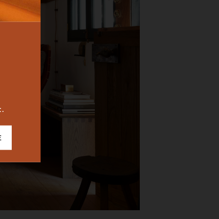
BUREAU
ICONIC
2023
t.
E