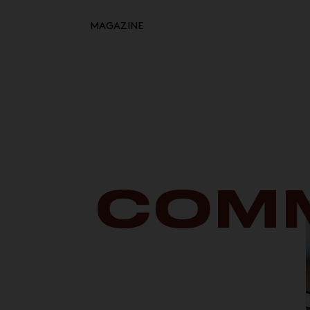
MAGAZINE
Retour à l'inspiration
HOME
MOODBOARDS
STORYBOARDS
PERFECT PLACES
COMM
HOT STUFF
EVENTS
WHAT WE DO