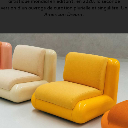
artistique mondial en éditant, en 2020, la seconde
version d’un ouvrage de curation plurielle et singulière. Un
American Dream
.
QUE CHERCHEZ-VOUS ?