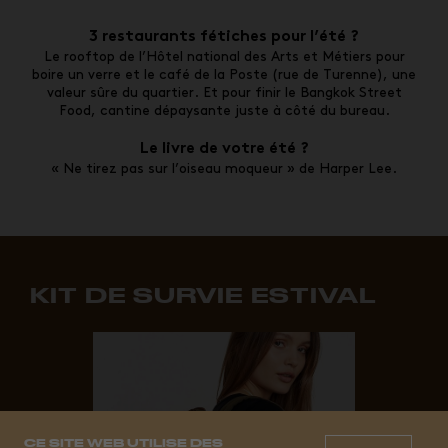
3 restaurants fétiches pour l’été ?
Le rooftop de l’Hôtel national des Arts et Métiers pour
boire un verre et l
e café de la Poste (rue de Turenne), une
valeur sûre du quartier. Et pour finir le
Bangkok Street
Food, cantine dépaysante juste à côté du bureau.
Le livre de votre été ?
« Ne tirez pas sur l’oiseau moqueur »
de Harper Lee.
KIT DE SURVIE ESTIVAL
CE SITE WEB UTILISE DES