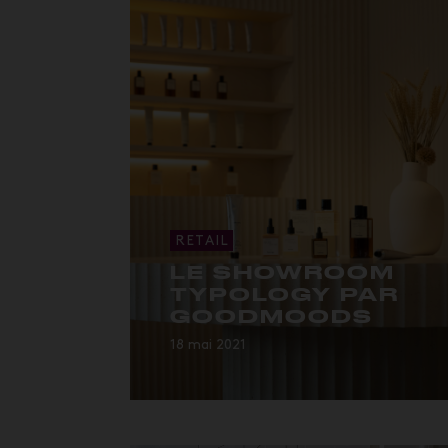
RETAIL
LE SHOWROOM
TYPOLOGY PAR
GOODMOODS
18 mai 2021
SHOWROOM • Tons neutres,
matériaux bruts,...