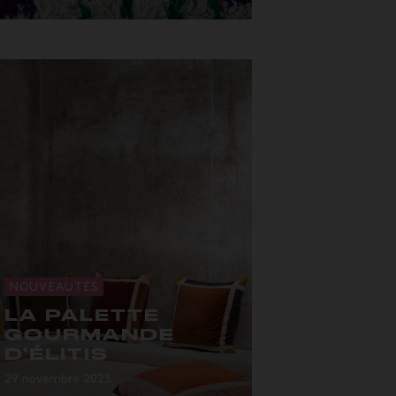
Haut A...
NOUVEAUTÉS
LA PALETTE
GOURMANDE
D’ÉLITIS
29 novembre 2023
…La nouvelle collection, et tout