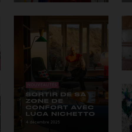
yorkaise qui...
NOUVEAUTÉS
SORTIR DE SA
ZONE DE
CONFORT AVEC
LUCA NICHETTO
4 décembre 2025
…de nouveaux matériaux : un
piétement sphér...