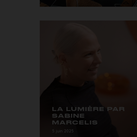
V...
LA LUMIÈRE PAR
SABINE
MARCELIS
5 juin 2025
…entière au fil d’expériences