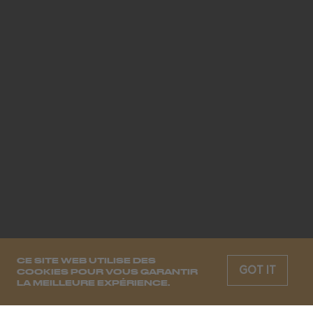
CE SITE WEB UTILISE DES
GOT IT
COOKIES POUR VOUS GARANTIR
LA MEILLEURE EXPÉRIENCE.