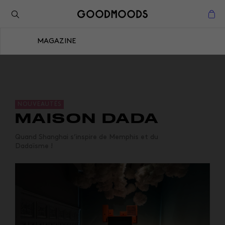
Retour à l'inspiration
Fermer
MAGAZINE
Fermer
NOUVEAUTÉS
MAISON DADA
Quand Shanghai s’inspire de Memphis et du
Dadaïsme !