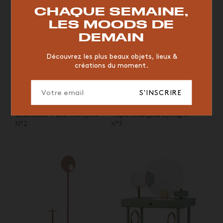
RESTAURANT
VINTAGE
MOODBOARD
BOIS
CHAQUE SEMAINE,
CHAISE
JAUNE
BUREAU
DESIGNER
HÔTEL
LES MOODS DE
ORGANIQUE
MEMPHIS
ÉDITIONS
VASE
DEMAIN
ICONIC
2023
Découvrez les plus beaux objets, lieux &
créations du moment.
S'INSCRIRE
MAISON DADA
MAISON DADA
Chandelier Paris Memphis
Tapis Shanghai by night
N°2
n°3