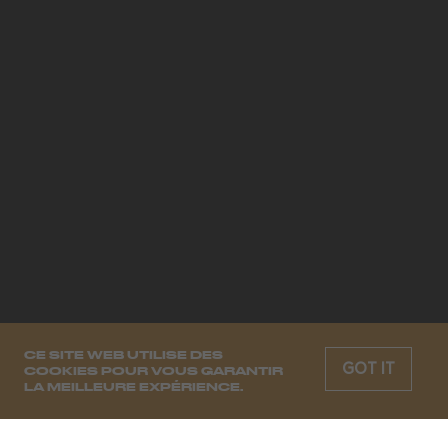
CE SITE WEB UTILISE DES
GOT IT
COOKIES POUR VOUS GARANTIR
LA MEILLEURE EXPÉRIENCE.