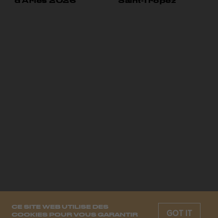
d’Arles 2026
Saint-Tropez
CE SITE WEB UTILISE DES
GOT IT
COOKIES POUR VOUS GARANTIR