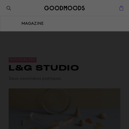
Retour à l'inspiration
Fermer
MAGAZINE
Fermer
NOUVEAUTÉS
L&G STUDIO
Deux visionnaires poétiques