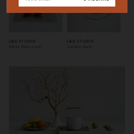
L&G STUDIO
L&G STUDIO
Miroir Maru rond
Carillon Aura