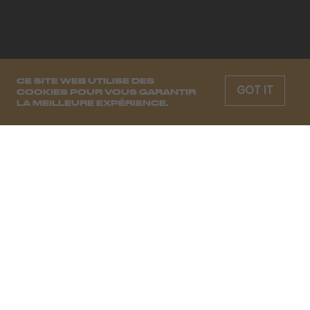
CE SITE WEB UTILISE DES
GOT IT
COOKIES POUR VOUS GARANTIR
LA MEILLEURE EXPÉRIENCE.
CHAQUE SEMAINE, LES MOODS
DE DEMAIN