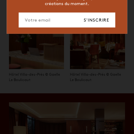
créations du moment.
S'INSCRIRE
Hôtel Villa-des-Prés © Gaelle
Hôtel Villa-des-Prés © Gaelle
Le Boulicaut
Le Boulicaut