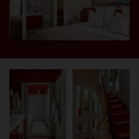
Hôtel Villa-des-Prés © Gaelle Le Boulicaut