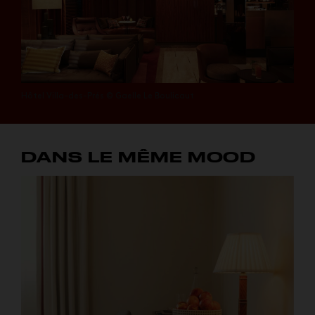
Hôtel Villa-des-Prés © Gaelle Le Boulicaut
DANS LE MÊME MOOD