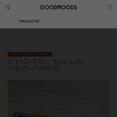
Retour à l'inspiration
Fermer
MAGAZINE
Fermer
HÔTELS & RESTAURANTS
L’HÔTEL VILLA-
DES-PRÉS