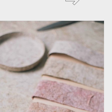
BUREAU
ICONIC
2023
t.
E