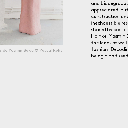
and biodegradab
appreciated in th
construction and
inexhaustible re
shared by contem
Hainke, Yasmin 
the lead, as well
fashion. Decodin
ns de Yasmin Bawa © Pascal Rohé
being a bad seed