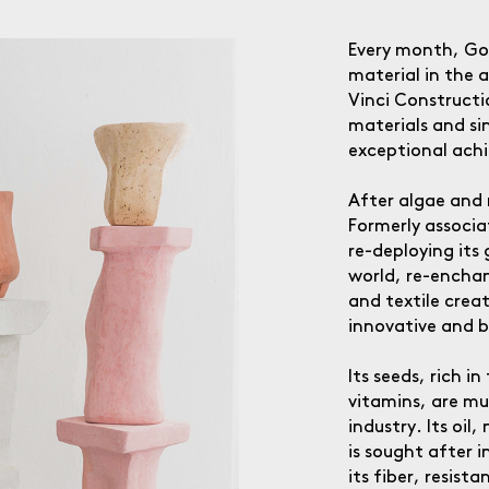
Every month, Go
material in the a
Vinci Constructi
materials and si
exceptional ach
After algae and
Formerly associa
re-deploying its 
world, re-enchan
and textile crea
innovative and b
Its seeds, rich i
vitamins, are mu
industry. Its oil
is sought after 
its fiber, resista