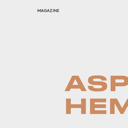
MAGAZINE
Retour à l'inspiration
HOME
MOODBOARDS
STORYBOARDS
PERFECT PLACES
ASP
HOT STUFF
EVENTS
HE
WHAT WE DO