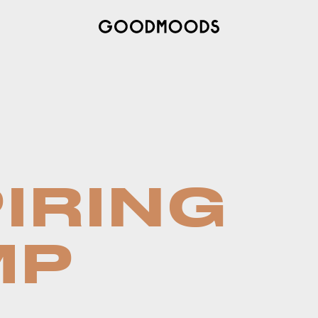
IRING
MP