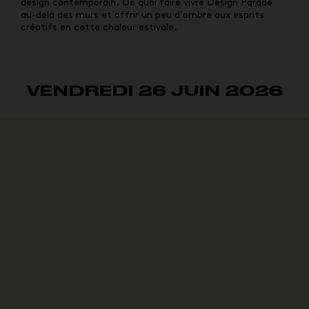
design contemporain. De quoi faire vivre Design Parade
au-delà des murs et offrir un peu d’ombre aux esprits
créatifs en cette chaleur estivale.
VENDREDI 26 JUIN 2026