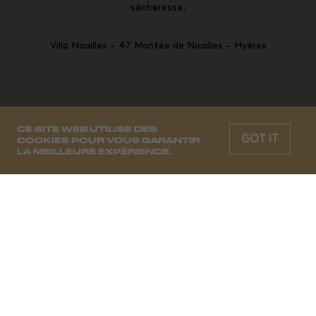
sécheresse.
Villa Noailles –
47 Montée de Noailles – Hyères
CE SITE WEB UTILISE DES
GOT IT
COOKIES POUR VOUS GARANTIR
LA MEILLEURE EXPÉRIENCE.