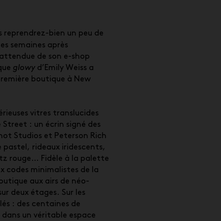
 reprendrez-bien un peu de
ues semaines après
 attendue de son e-shop
rque
glowy
d’Emily Weiss a
première boutique à New
érieuses vitres translucides
Street : un écrin signé des
ot Studios et Peterson Rich
 pastel, rideaux iridescents,
tz rouge… Fidèle à la palette
ux codes minimalistes de la
utique aux airs de néo-
ur deux étages. Sur les
lés : des centaines de
r dans un véritable espace