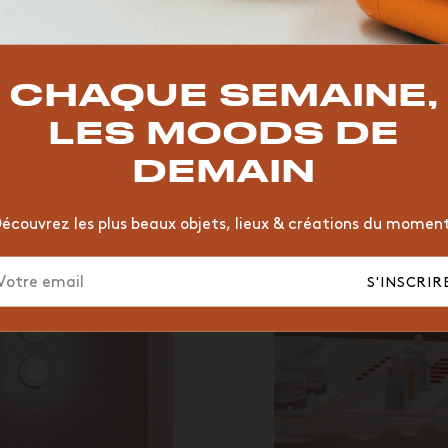
TOP TRENDS
T
VINTAGE
MOODBOARD
BOIS
CHAISE
JAUNE
CHAQUE SEMAINE,
HÔTEL
ORGANIQUE
MEMPHIS
ÉDITIONS
VASE
LES MOODS DE
DEMAIN
écouvrez les plus beaux objets, lieux & créations du momen
S'INSCRIR