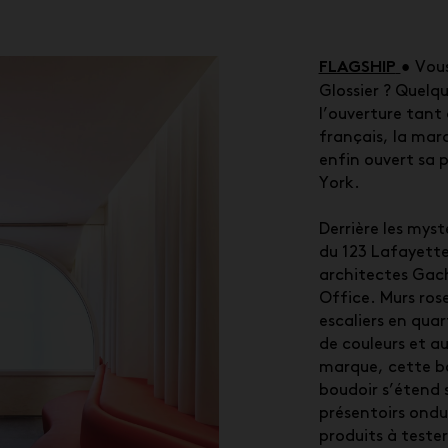
FLAGSHIP
•
Vous
Glossier ? Quelq
l’ouverture tant
français, la ma
enfin ouvert sa 
York.
Derrière les myst
du 123 Lafayette 
architectes
Gach
Office. Murs rose
escaliers en quar
de couleurs et a
marque, cette bo
boudoir s’étend s
présentoirs ondu
produits à teste