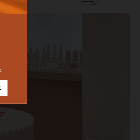
BUREAU
ICONIC
2023
t.
E