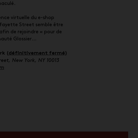
maculé.
ence virtuelle du e-shop
afayette Street semble être
afin de rejoindre
«
pour de
nauté Glossier…
rk (
définitivement fermé
)
reet,
New York, NY 10013
om