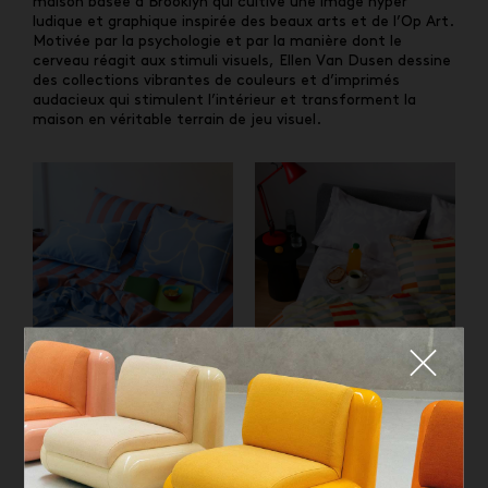
maison basée à Brooklyn qui cultive une image hyper
ludique et graphique inspirée des beaux arts et de l’Op Art.
Motivée par la psychologie et par la manière dont le
cerveau réagit aux stimuli visuels, Ellen Van Dusen dessine
des collections vibrantes de couleurs et d’imprimés
audacieux qui stimulent l’intérieur et transforment la
maison en véritable terrain de jeu visuel.
Fermer
QUE CHERCHEZ-VOUS ?
Parure de lit Mist Duvet Set,
Parure de lit Mat Bedding,
Dusen Dusen
Dusen Dusen