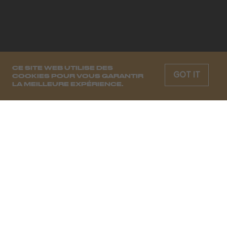
CE SITE WEB UTILISE DES
GOT IT
COOKIES POUR VOUS GARANTIR
LA MEILLEURE EXPÉRIENCE.
CHAQUE SEMAINE, LES MOODS
DE DEMAIN