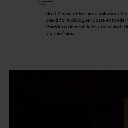
Britt Moran et Emiliano Salci sont le
pas à faire dialoguer passé et moder
RESTAURAN
Paris lui a décerné le Prix du Stand. 
DESIGNER
y a neuf ans.
D