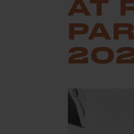
AT 
PAR
20