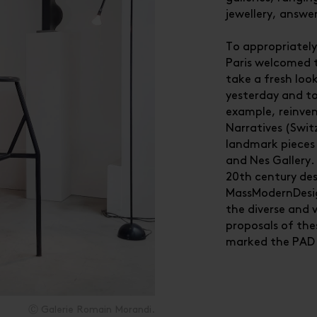
jewellery, answer
To appropriately
Paris welcomed 
take a fresh loo
yesterday and to
example, reinve
Narratives (Swit
landmark pieces 
and Nes Gallery. 
20th century des
MassModernDesig
the diverse and 
proposals of the
marked the PAD 
Ⓒ Galerie Romain Morandi.