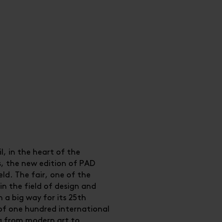
l, in the heart of the
s, the new edition of PAD
ld. The fair, one of the
n the field of design and
n a big way for its 25th
 of one hundred international
ng from modern art to