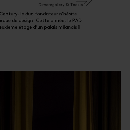
Dimoregallery © Tadzio
-Century, le duo fondateur n'hésite
arque de design. Cette année, le PAD
BUREAU
deuxième étage d’un palais milanais il
ICONIC
2023
t.
E