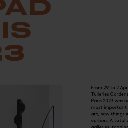
PAD
IS
23
From 29 to 2 Apri
Tuileries Garden
Paris 2023 was he
most important i
art, saw things i
edition. A total
galleries, rangi