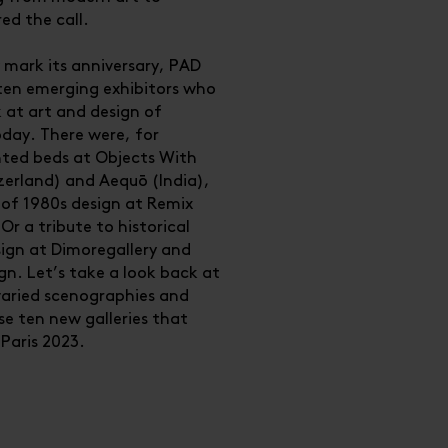
ed the call.
 mark its anniversary, PAD
ten emerging exhibitors who
k at art and design of
day. There were, for
nted beds at Objects With
zerland) and Aequō (India),
of 1980s design at Remix
Or a tribute to historical
ign at Dimoregallery and
n. Let’s take a look back at
varied scenographies and
se ten new galleries that
Paris 2023.